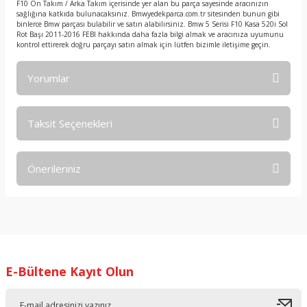
F10 Ön Takım / Arka Takım içerisinde yer alan bu parça sayesinde aracınızın
sağlığına katkıda bulunacaksınız. Bmwyedekparca.com.tr sitesinden bunun gibi
binlerce Bmw parçası bulabilir ve satın alabilirsiniz. Bmw 5 Serisi F10 Kasa 520i Sol
Rot Başı 2011-2016 FEBI hakkında daha fazla bilgi almak ve aracınıza uyumunu
kontrol ettirerek doğru parçayı satın almak için lütfen bizimle iletişime geçin.
Yorumlar
Taksit Seçenekleri
Bu ürüne ilk yorumu siz yapın!
Önerileriniz
Yorum Yaz
Bu ürünün fiyat bilgisi, resim, ürün açıklamalarında ve diğer
konularda yetersiz gördüğünüz noktaları öneri formunu
kullanarak tarafımıza iletebilirsiniz.
Görüş ve önerileriniz için teşekkür ederiz.
E-Bültene Kayıt Olun
Ürün resmi kalitesiz, bozuk veya görüntülenemiyor.
Ürün açıklamasında eksik bilgiler bulunuyor.