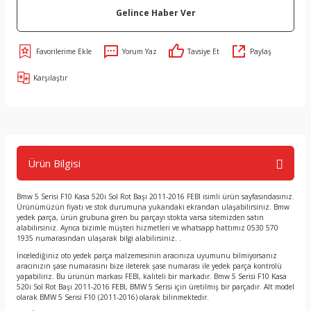
Gelince Haber Ver
Yorum Yaz
Tavsiye Et
Paylaş
Karşılaştır
Ürün Bilgisi
Bmw 5 Serisi F10 Kasa 520i Sol Rot Başı 2011-2016 FEBI isimli ürün sayfasındasınız.
Ürünümüzün fiyatı ve stok durumuna yukarıdaki ekrandan ulaşabilirsiniz. Bmw
yedek parça, ürün grubuna giren bu parçayı stokta varsa sitemizden satın
alabilirsiniz. Ayrıca bizimle müşteri hizmetleri ve whatsapp hattımız 0530 570
1935 numarasından ulaşarak bilgi alabilirsiniz. .
İncelediğiniz oto yedek parça malzemesinin aracınıza uyumunu bilmiyorsanız
aracınızın şase numarasını bize ileterek şase numarası ile yedek parça kontrolü
yapabiliriz. Bu ürünün markası FEBI, kaliteli bir markadır. Bmw 5 Serisi F10 Kasa
520i Sol Rot Başı 2011-2016 FEBI, BMW 5 Serisi için üretilmiş bir parçadır. Alt model
olarak BMW 5 Serisi F10 (2011-2016) olarak bilinmektedir.