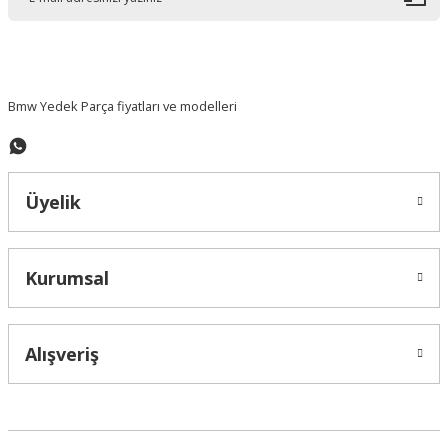
Ürün bilgilerinde hatalar bulunuyor.
Ürün fiyatı diğer sitelerden daha pahalı.
Bu ürüne benzer farklı alternatifler olmalı.
Bmw Yedek Parça fiyatları ve modelleri
Üyelik
Gönder
Kurumsal
Alışveriş