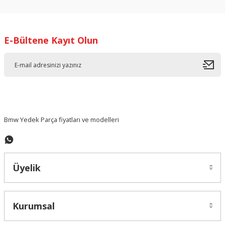
kullanarak tarafımıza iletebilirsiniz.
Görüş ve önerileriniz için teşekkür ederiz.
E-Bültene Kayıt Olun
Ürün resmi kalitesiz, bozuk veya görüntülenemiyor.
Ürün açıklamasında eksik bilgiler bulunuyor.
Ürün bilgilerinde hatalar bulunuyor.
Ürün fiyatı diğer sitelerden daha pahalı.
Bu ürüne benzer farklı alternatifler olmalı.
Bmw Yedek Parça fiyatları ve modelleri
Üyelik
Gönder
Kurumsal