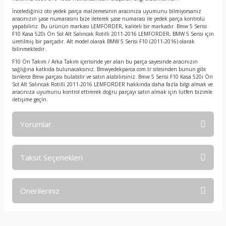
İncelediğiniz oto yedek parça malzemesinin aracınıza uyumunu bilmiyorsanız
aracınızın şase numarasını bize ileterek şase numarası ile yedek parça kontrolü
yapabiliriz. Bu ürünün markası LEMFÖRDER, kaliteli bir markadır. Bmw 5 Serisi
F10 Kasa 520i Ön Sol Alt Salıncak Rotilli 2011-2016 LEMFORDER, BMW 5 Serisi için
üretilmiş bir parçadır. Alt model olarak BMW 5 Serisi F10 (2011-2016) olarak
bilinmektedir.
F10 Ön Takım / Arka Takım içerisinde yer alan bu parça sayesinde aracınızın
sağlığına katkıda bulunacaksınız. Bmwyedekparca.com.tr sitesinden bunun gibi
binlerce Bmw parçası bulabilir ve satın alabilirsiniz. Bmw 5 Serisi F10 Kasa 520i Ön
Sol Alt Salıncak Rotilli 2011-2016 LEMFORDER hakkında daha fazla bilgi almak ve
aracınıza uyumunu kontrol ettirerek doğru parçayı satın almak için lütfen bizimle
iletişime geçin.
Yorumlar
Taksit Seçenekleri
Bu ürüne ilk yorumu siz yapın!
Önerileriniz
Yorum Yaz
Bu ürünün fiyat bilgisi, resim, ürün açıklamalarında ve diğer
konularda yetersiz gördüğünüz noktaları öneri formunu