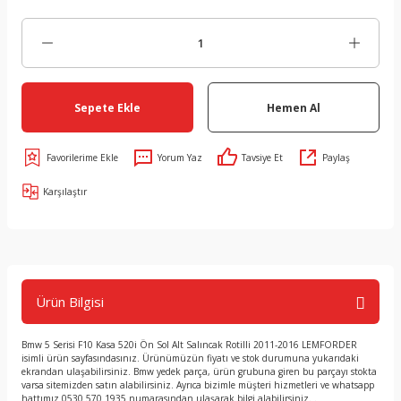
Sepete Ekle
Hemen Al
Yorum Yaz
Tavsiye Et
Paylaş
Karşılaştır
Ürün Bilgisi
Bmw 5 Serisi F10 Kasa 520i Ön Sol Alt Salıncak Rotilli 2011-2016 LEMFORDER
isimli ürün sayfasındasınız. Ürünümüzün fiyatı ve stok durumuna yukarıdaki
ekrandan ulaşabilirsiniz. Bmw yedek parça, ürün grubuna giren bu parçayı stokta
varsa sitemizden satın alabilirsiniz. Ayrıca bizimle müşteri hizmetleri ve whatsapp
hattımız 0530 570 1935 numarasından ulaşarak bilgi alabilirsiniz. .