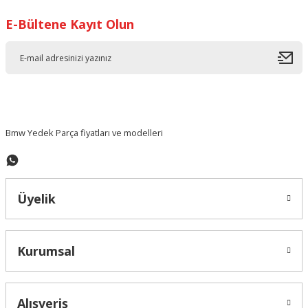
E-Bültene Kayıt Olun
Ürün resmi kalitesiz, bozuk veya görüntülenemiyor.
Ürün açıklamasında eksik bilgiler bulunuyor.
Ürün bilgilerinde hatalar bulunuyor.
Ürün fiyatı diğer sitelerden daha pahalı.
Bu ürüne benzer farklı alternatifler olmalı.
Bmw Yedek Parça fiyatları ve modelleri
Üyelik
Gönder
Kurumsal
Alışveriş