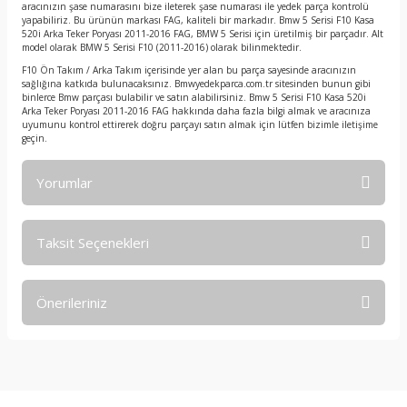
aracınızın şase numarasını bize ileterek şase numarası ile yedek parça kontrolü
yapabiliriz. Bu ürünün markası FAG, kaliteli bir markadır. Bmw 5 Serisi F10 Kasa
520i Arka Teker Poryası 2011-2016 FAG, BMW 5 Serisi için üretilmiş bir parçadır. Alt
model olarak BMW 5 Serisi F10 (2011-2016) olarak bilinmektedir.
F10 Ön Takım / Arka Takım içerisinde yer alan bu parça sayesinde aracınızın
sağlığına katkıda bulunacaksınız. Bmwyedekparca.com.tr sitesinden bunun gibi
binlerce Bmw parçası bulabilir ve satın alabilirsiniz. Bmw 5 Serisi F10 Kasa 520i
Arka Teker Poryası 2011-2016 FAG hakkında daha fazla bilgi almak ve aracınıza
uyumunu kontrol ettirerek doğru parçayı satın almak için lütfen bizimle iletişime
geçin.
Yorumlar
Taksit Seçenekleri
Bu ürüne ilk yorumu siz yapın!
Önerileriniz
Yorum Yaz
Bu ürünün fiyat bilgisi, resim, ürün açıklamalarında ve diğer
konularda yetersiz gördüğünüz noktaları öneri formunu
kullanarak tarafımıza iletebilirsiniz.
Görüş ve önerileriniz için teşekkür ederiz.