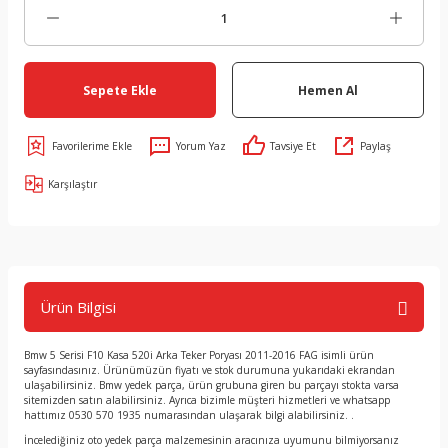
Sepete Ekle
Hemen Al
Yorum Yaz
Tavsiye Et
Paylaş
Karşılaştır
Ürün Bilgisi
Bmw 5 Serisi F10 Kasa 520i Arka Teker Poryası 2011-2016 FAG isimli ürün
sayfasındasınız. Ürünümüzün fiyatı ve stok durumuna yukarıdaki ekrandan
ulaşabilirsiniz. Bmw yedek parça, ürün grubuna giren bu parçayı stokta varsa
sitemizden satın alabilirsiniz. Ayrıca bizimle müşteri hizmetleri ve whatsapp
hattımız 0530 570 1935 numarasından ulaşarak bilgi alabilirsiniz. .
İncelediğiniz oto yedek parça malzemesinin aracınıza uyumunu bilmiyorsanız