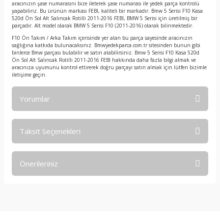
aracınızın şase numarasını bize ileterek şase numarası ile yedek parça kontrolü
yapabiliriz. Bu ürünün markası FEBI, kaliteli bir markadır. Bmw 5 Serisi F10 Kasa
520d Ön Sol Alt Salıncak Rotilli 2011-2016 FEBI, BMW 5 Serisi için üretilmiş bir
parçadır. Alt model olarak BMW 5 Serisi F10 (2011-2016) olarak bilinmektedir.
F10 Ön Takım / Arka Takım içerisinde yer alan bu parça sayesinde aracınızın
sağlığına katkıda bulunacaksınız. Bmwyedekparca.com.tr sitesinden bunun gibi
binlerce Bmw parçası bulabilir ve satın alabilirsiniz. Bmw 5 Serisi F10 Kasa 520d
Ön Sol Alt Salıncak Rotilli 2011-2016 FEBI hakkında daha fazla bilgi almak ve
aracınıza uyumunu kontrol ettirerek doğru parçayı satın almak için lütfen bizimle
iletişime geçin.
Yorumlar
Taksit Seçenekleri
Bu ürüne ilk yorumu siz yapın!
Önerileriniz
Yorum Yaz
Bu ürünün fiyat bilgisi, resim, ürün açıklamalarında ve diğer
konularda yetersiz gördüğünüz noktaları öneri formunu
kullanarak tarafımıza iletebilirsiniz.
Görüş ve önerileriniz için teşekkür ederiz.