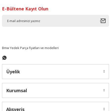
E-Bültene Kayıt Olun
Ürün resmi kalitesiz, bozuk veya görüntülenemiyor.
Ürün açıklamasında eksik bilgiler bulunuyor.
Ürün bilgilerinde hatalar bulunuyor.
Ürün fiyatı diğer sitelerden daha pahalı.
Bu ürüne benzer farklı alternatifler olmalı.
Bmw Yedek Parça fiyatları ve modelleri
Üyelik
Gönder
Kurumsal
Alışveriş