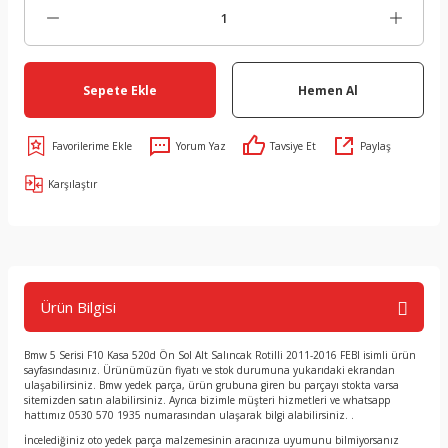
Sepete Ekle
Hemen Al
Yorum Yaz
Tavsiye Et
Paylaş
Karşılaştır
Ürün Bilgisi
Bmw 5 Serisi F10 Kasa 520d Ön Sol Alt Salıncak Rotilli 2011-2016 FEBI isimli ürün
sayfasındasınız. Ürünümüzün fiyatı ve stok durumuna yukarıdaki ekrandan
ulaşabilirsiniz. Bmw yedek parça, ürün grubuna giren bu parçayı stokta varsa
sitemizden satın alabilirsiniz. Ayrıca bizimle müşteri hizmetleri ve whatsapp
hattımız 0530 570 1935 numarasından ulaşarak bilgi alabilirsiniz. .
İncelediğiniz oto yedek parça malzemesinin aracınıza uyumunu bilmiyorsanız