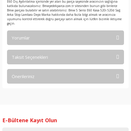
E60 Dış Aydınlatma içerisinde yer alan bu parça sayesinde aracınızın sağlığına
katkıda bulunacaksınız. Bmwyedekparca.com.tr sitesinden bunun gibi binlerce
Bmw parçası bulabilir ve satın alabilirsiniz. Bmw 5 Serisi E60 Kasa 520i 520d Sağ
Arka Stop Lambası Depo Marka hakkında daha fazla bilgi almak ve aracınıza
uyumunu kontrol ettirerek doğru parçayı satın almak için lütfen bizimle iletişime
geçin.
Yorumlar
Taksit Seçenekleri
Bu ürüne ilk yorumu siz yapın!
Önerileriniz
Yorum Yaz
Bu ürünün fiyat bilgisi, resim, ürün açıklamalarında ve diğer
konularda yetersiz gördüğünüz noktaları öneri formunu
kullanarak tarafımıza iletebilirsiniz.
Görüş ve önerileriniz için teşekkür ederiz.
E-Bültene Kayıt Olun
Ürün resmi kalitesiz, bozuk veya görüntülenemiyor.
Ürün açıklamasında eksik bilgiler bulunuyor.