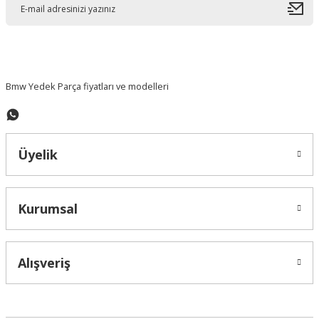
Ürün bilgilerinde hatalar bulunuyor.
Ürün fiyatı diğer sitelerden daha pahalı.
Bu ürüne benzer farklı alternatifler olmalı.
Bmw Yedek Parça fiyatları ve modelleri
Üyelik
Gönder
Kurumsal
Alışveriş