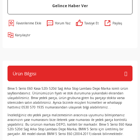
Gelince Haber Ver
Yorum Yaz
Tavsiye Et
Paylaş
Karşılaştır
Ürün Bilgisi
Bmw 5 Serisi E60 Kasa 520i 520d Sağ Arka Stop Lambası Depo Marka isimli ürün
sayfasındasınız. Ürünümüzün fiyatı ve stok durumuna yukarıdaki ekrandan
ulaşabilirsiniz. Bmw yedek parça, ürün grubuna giren bu parçayı stokta varsa
sitemizden satın alabilirsiniz. Ayrıca bizimle müşteri hizmetleri ve whatsapp
hattımız 0530 570 1935 numarasından ulaşarak bilgi alabilirsiniz. .
İncelediğiniz oto yedek parça malzemesinin aracınıza uyumunu bilmiyorsanız
aracınızın şase numarasını bize ileterek şase numarası ile yedek parça kontrolü
yapabiliriz. Bu ürünün markası DEPO, kaliteli bir markadır. Bmw 5 Serisi E60 Kasa
520i 520d Sağ Arka Stop Lambası Depo Marka, BMW 5 Serisi için üretilmiş bir
parçadır. Alt model olarak BMW 5 Serisi E60 (2004-2011) olarak bilinmektedir.