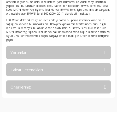
aracınızın şase numarasını bize ileterek şase numarası ile yedek parça kontrolü
yapabiliriz. Bu ürünün markası FEBI, kaliteli bir markadır. Bmw 5 Serisi E60 Kasa
520d M47N Motor Yağ Siglonu Febi Marka, BMW 5 Serisi için üretilmiş bir parçadır.
Alt model olarak BMW 5 Serisi E60 (2004-2011) olarak bilinmektedir.
E60 Motor Mekanik Parçaları içerisinde yer alan bu parça sayesinde aracınızın
sağlığına katkıda bulunacaksınız. Bmwyedekparca.com.tr sitesinden bunun gibi
binlerce Bmw parçası bulabilir ve satın alabilirsiniz. Bmw 5 Serisi E60 Kasa 520d
M47N Motor Yağ Siglonu Febi Marka hakkında daha fazla bilgi almak ve aracınıza
uyumunu kontrol ettirerek doğru parçayı satın almak için lütfen bizimle iletişime
geçin.
Yorumlar
Taksit Seçenekleri
Bu ürüne ilk yorumu siz yapın!
Önerileriniz
Yorum Yaz
Bu ürünün fiyat bilgisi, resim, ürün açıklamalarında ve diğer
konularda yetersiz gördüğünüz noktaları öneri formunu
kullanarak tarafımıza iletebilirsiniz.
Görüş ve önerileriniz için teşekkür ederiz.