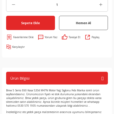
Sepete Ekle
Hemen Al
Yorum Yaz
Tavsiye Et
Paylaş
Karşılaştır
Ürün Bilgisi
Bmw 5 Serisi E60 Kasa 520d M47N Motor Yağ Siglonu Febi Marka isimli ürün
sayfasındasınız. Ürünümüzün fiyatı ve stok durumuna yukarıdaki ekrandan
ulaşabilirsiniz. Bmw yedek parça, ürün grubuna giren bu parçayı stokta varsa
sitemizden satın alabilirsiniz. Ayrıca bizimle müşteri hizmetleri ve whatsapp
hattımız 0530 570 1935 numarasından ulaşarak bilgi alabilirsiniz. .
İncelediğiniz oto yedek parça malzemesinin aracınıza uyumunu bilmiyorsanız