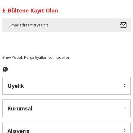
E-Bültene Kayıt Olun
Ürün resmi kalitesiz, bozuk veya görüntülenemiyor.
Ürün açıklamasında eksik bilgiler bulunuyor.
Ürün bilgilerinde hatalar bulunuyor.
Ürün fiyatı diğer sitelerden daha pahalı.
Bu ürüne benzer farklı alternatifler olmalı.
Bmw Yedek Parça fiyatları ve modelleri
Üyelik
Gönder
Kurumsal
Alışveriş