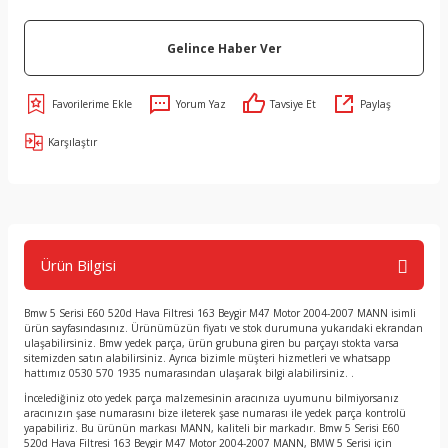
Gelince Haber Ver
Yorum Yaz
Tavsiye Et
Paylaş
Karşılaştır
Ürün Bilgisi
Bmw 5 Serisi E60 520d Hava Filtresi 163 Beygir M47 Motor 2004-2007 MANN isimli
ürün sayfasındasınız. Ürünümüzün fiyatı ve stok durumuna yukarıdaki ekrandan
ulaşabilirsiniz. Bmw yedek parça, ürün grubuna giren bu parçayı stokta varsa
sitemizden satın alabilirsiniz. Ayrıca bizimle müşteri hizmetleri ve whatsapp
hattımız 0530 570 1935 numarasından ulaşarak bilgi alabilirsiniz. .
İncelediğiniz oto yedek parça malzemesinin aracınıza uyumunu bilmiyorsanız
aracınızın şase numarasını bize ileterek şase numarası ile yedek parça kontrolü
yapabiliriz. Bu ürünün markası MANN, kaliteli bir markadır. Bmw 5 Serisi E60
520d Hava Filtresi 163 Beygir M47 Motor 2004-2007 MANN, BMW 5 Serisi için