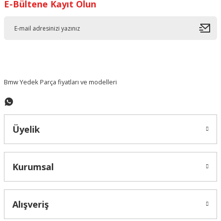
E-Bültene Kayıt Olun
Ürün resmi kalitesiz, bozuk veya görüntülenemiyor.
Ürün açıklamasında eksik bilgiler bulunuyor.
Ürün bilgilerinde hatalar bulunuyor.
Ürün fiyatı diğer sitelerden daha pahalı.
Bu ürüne benzer farklı alternatifler olmalı.
Bmw Yedek Parça fiyatları ve modelleri
Üyelik
Gönder
Kurumsal
Alışveriş