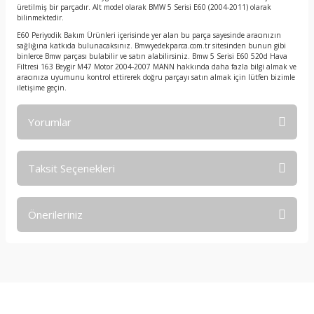
üretilmiş bir parçadır. Alt model olarak BMW 5 Serisi E60 (2004-2011) olarak
bilinmektedir.
E60 Periyodik Bakım Ürünleri içerisinde yer alan bu parça sayesinde aracınızın
sağlığına katkıda bulunacaksınız. Bmwyedekparca.com.tr sitesinden bunun gibi
binlerce Bmw parçası bulabilir ve satın alabilirsiniz. Bmw 5 Serisi E60 520d Hava
Filtresi 163 Beygir M47 Motor 2004-2007 MANN hakkında daha fazla bilgi almak ve
aracınıza uyumunu kontrol ettirerek doğru parçayı satın almak için lütfen bizimle
iletişime geçin.
Yorumlar
Taksit Seçenekleri
Bu ürüne ilk yorumu siz yapın!
Önerileriniz
Yorum Yaz
Bu ürünün fiyat bilgisi, resim, ürün açıklamalarında ve diğer
konularda yetersiz gördüğünüz noktaları öneri formunu
kullanarak tarafımıza iletebilirsiniz.
Görüş ve önerileriniz için teşekkür ederiz.