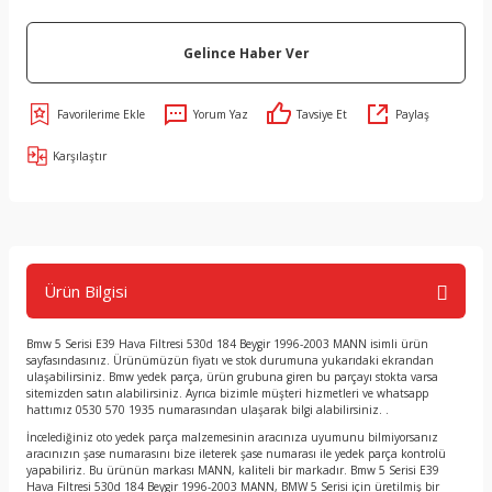
Gelince Haber Ver
Yorum Yaz
Tavsiye Et
Paylaş
Karşılaştır
Ürün Bilgisi
Bmw 5 Serisi E39 Hava Filtresi 530d 184 Beygir 1996-2003 MANN isimli ürün
sayfasındasınız. Ürünümüzün fiyatı ve stok durumuna yukarıdaki ekrandan
ulaşabilirsiniz. Bmw yedek parça, ürün grubuna giren bu parçayı stokta varsa
sitemizden satın alabilirsiniz. Ayrıca bizimle müşteri hizmetleri ve whatsapp
hattımız 0530 570 1935 numarasından ulaşarak bilgi alabilirsiniz. .
İncelediğiniz oto yedek parça malzemesinin aracınıza uyumunu bilmiyorsanız
aracınızın şase numarasını bize ileterek şase numarası ile yedek parça kontrolü
yapabiliriz. Bu ürünün markası MANN, kaliteli bir markadır. Bmw 5 Serisi E39
Hava Filtresi 530d 184 Beygir 1996-2003 MANN, BMW 5 Serisi için üretilmiş bir