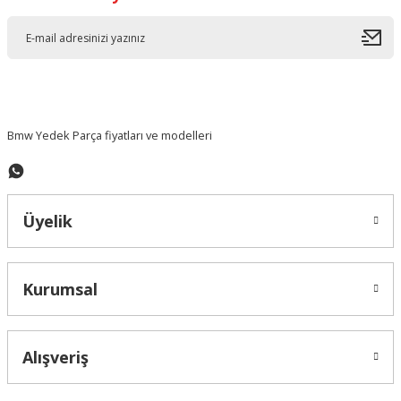
Ürün resmi kalitesiz, bozuk veya görüntülenemiyor.
Ürün açıklamasında eksik bilgiler bulunuyor.
Ürün bilgilerinde hatalar bulunuyor.
Ürün fiyatı diğer sitelerden daha pahalı.
Bu ürüne benzer farklı alternatifler olmalı.
Bmw Yedek Parça fiyatları ve modelleri
Üyelik
Gönder
Kurumsal
Alışveriş