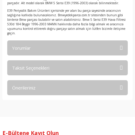
parçadır. Alt model olarak BMW 5 Serisi E39 (1996-2003) olarak bilinmektedir.
E39 Periyodik Bakım Ürünleri içerisinde yer alan bu parça sayesinde aracınızın
sağlığına katkıda bulunacaksınız. Bmwyedekparca.com.tr sitesinden bunun gibi
binlerce Bmw parçası bulabilir ve satın alabilirsiniz. Bmw 5 Serisi E39 Hava Filtresi
530d 184 Beygir 1996-2003 MANN hakkında daha fazla bilgi almak ve aracınıza
uyumunu kontrol ettirerek doğru parçayı satın almak için lütfen bizimle iletişime
geçin.
Yorumlar
Taksit Seçenekleri
Bu ürüne ilk yorumu siz yapın!
Önerileriniz
Yorum Yaz
Bu ürünün fiyat bilgisi, resim, ürün açıklamalarında ve diğer
konularda yetersiz gördüğünüz noktaları öneri formunu
kullanarak tarafımıza iletebilirsiniz.
Görüş ve önerileriniz için teşekkür ederiz.
E-Bültene Kayıt Olun