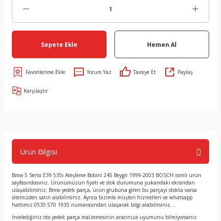
Sepete Ekle
Hemen Al
Yorum Yaz
Tavsiye Et
Paylaş
Karşılaştır
Ürün Bilgisi
Bmw 5 Serisi E39 535i Ateşleme Bobini 245 Beygir 1999-2003 BOSCH isimli ürün
sayfasındasınız. Ürünümüzün fiyatı ve stok durumuna yukarıdaki ekrandan
ulaşabilirsiniz. Bmw yedek parça, ürün grubuna giren bu parçayı stokta varsa
sitemizden satın alabilirsiniz. Ayrıca bizimle müşteri hizmetleri ve whatsapp
hattımız 0530 570 1935 numarasından ulaşarak bilgi alabilirsiniz. .
İncelediğiniz oto yedek parça malzemesinin aracınıza uyumunu bilmiyorsanız