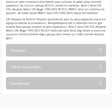
aracınızın şase numarasını bize ileterek şase numarası ile yedek parça kontrolü
yapabiliriz. Bu ürünün markası BOSCH, kaliteli bir markadır. Bmw 5 Serisi E39
535i Ateşleme Bobini 245 Beygir 1999-2003 BOSCH, BMW 5 Serisi için üretilmiş bir
parçadır. Alt model olarak BMW 5 Serisi E39 (1996-2003) olarak bilinmektedir.
E39 Ateşleme Ve Elektrik Parçaları içerisinde yer alan bu parça sayesinde aracınızın
sağlığına katkıda bulunacaksınız. Bmwyedekparca.com.tr sitesinden bunun gibi
binlerce Bmw parçası bulabilir ve satın alabilirsiniz. Bmw 5 Serisi E39 535i Ateşleme
Bobini 245 Beygir 1999-2003 BOSCH hakkında daha fazla bilgi almak ve aracınıza
uyumunu kontrol ettirerek doğru parçayı satın almak için lütfen bizimle iletişime
geçin.
Yorumlar
Taksit Seçenekleri
Bu ürüne ilk yorumu siz yapın!
Önerileriniz
Yorum Yaz
Bu ürünün fiyat bilgisi, resim, ürün açıklamalarında ve diğer
konularda yetersiz gördüğünüz noktaları öneri formunu
kullanarak tarafımıza iletebilirsiniz.
Görüş ve önerileriniz için teşekkür ederiz.