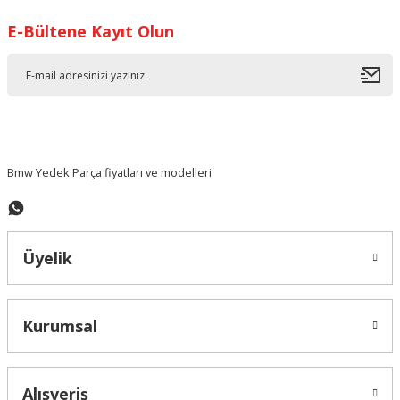
E-Bültene Kayıt Olun
Ürün resmi kalitesiz, bozuk veya görüntülenemiyor.
Ürün açıklamasında eksik bilgiler bulunuyor.
Ürün bilgilerinde hatalar bulunuyor.
Ürün fiyatı diğer sitelerden daha pahalı.
Bu ürüne benzer farklı alternatifler olmalı.
Bmw Yedek Parça fiyatları ve modelleri
Üyelik
Gönder
Kurumsal
Alışveriş