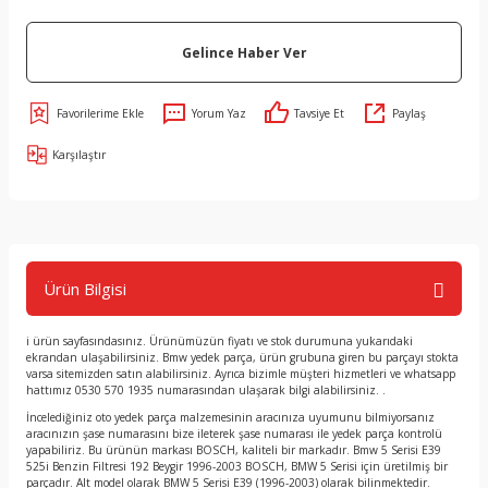
Gelince Haber Ver
Yorum Yaz
Tavsiye Et
Paylaş
Karşılaştır
Ürün Bilgisi
i ürün sayfasındasınız. Ürünümüzün fiyatı ve stok durumuna yukarıdaki
ekrandan ulaşabilirsiniz. Bmw yedek parça, ürün grubuna giren bu parçayı stokta
varsa sitemizden satın alabilirsiniz. Ayrıca bizimle müşteri hizmetleri ve whatsapp
hattımız 0530 570 1935 numarasından ulaşarak bilgi alabilirsiniz. .
İncelediğiniz oto yedek parça malzemesinin aracınıza uyumunu bilmiyorsanız
aracınızın şase numarasını bize ileterek şase numarası ile yedek parça kontrolü
yapabiliriz. Bu ürünün markası BOSCH, kaliteli bir markadır. Bmw 5 Serisi E39
525i Benzin Filtresi 192 Beygir 1996-2003 BOSCH, BMW 5 Serisi için üretilmiş bir
parçadır. Alt model olarak BMW 5 Serisi E39 (1996-2003) olarak bilinmektedir.