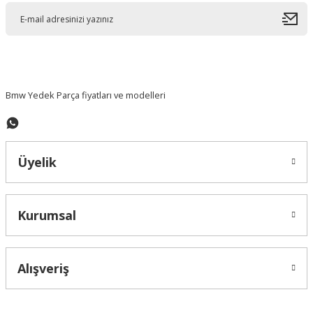
Ürün açıklamasında eksik bilgiler bulunuyor.
Ürün bilgilerinde hatalar bulunuyor.
Ürün fiyatı diğer sitelerden daha pahalı.
Bu ürüne benzer farklı alternatifler olmalı.
Bmw Yedek Parça fiyatları ve modelleri
Üyelik
Gönder
Kurumsal
Alışveriş