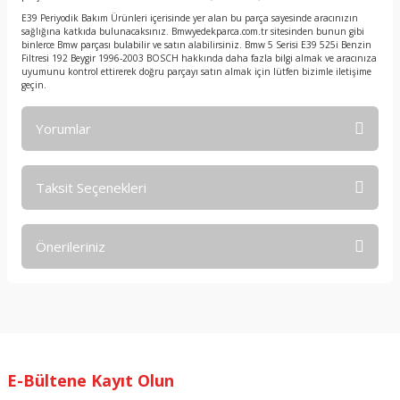
E39 Periyodik Bakım Ürünleri içerisinde yer alan bu parça sayesinde aracınızın
sağlığına katkıda bulunacaksınız. Bmwyedekparca.com.tr sitesinden bunun gibi
binlerce Bmw parçası bulabilir ve satın alabilirsiniz. Bmw 5 Serisi E39 525i Benzin
Filtresi 192 Beygir 1996-2003 BOSCH hakkında daha fazla bilgi almak ve aracınıza
uyumunu kontrol ettirerek doğru parçayı satın almak için lütfen bizimle iletişime
geçin.
Yorumlar
Taksit Seçenekleri
Bu ürüne ilk yorumu siz yapın!
Önerileriniz
Yorum Yaz
Bu ürünün fiyat bilgisi, resim, ürün açıklamalarında ve diğer
konularda yetersiz gördüğünüz noktaları öneri formunu
kullanarak tarafımıza iletebilirsiniz.
Görüş ve önerileriniz için teşekkür ederiz.
E-Bültene Kayıt Olun
Ürün resmi kalitesiz, bozuk veya görüntülenemiyor.