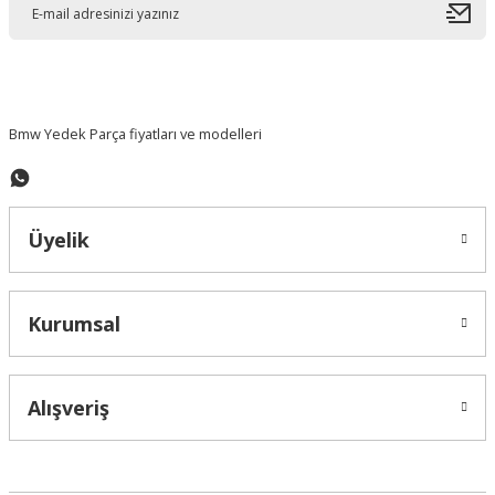
Ürün bilgilerinde hatalar bulunuyor.
Ürün fiyatı diğer sitelerden daha pahalı.
Bu ürüne benzer farklı alternatifler olmalı.
Bmw Yedek Parça fiyatları ve modelleri
Üyelik
Gönder
Kurumsal
Alışveriş