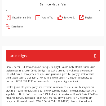
Gelince Haber Ver
Yorum Yaz
Tavsiye Et
Paylaş
Karşılaştır
Ürün Bilgisi
Bmw 5 Serisi E34 Kasa Arka Aks Körüğü Kelepçeli Takım GKN Marka isimli ürün
sayfasındasınız. Ürünümüzün fiyatı ve stok durumuna yukarıdaki ekrandan
ulaşabilirsiniz. Bmw yedek parça, ürün grubuna giren bu parçayı stokta varsa
sitemizden satın alabilirsiniz. Ayrıca bizimle müşteri hizmetleri ve whatsapp
hattımız 0530 570 1935 numarasından ulaşarak bilgi alabilirsiniz. .
İncelediğiniz oto yedek parça malzemesinin aracınıza uyumunu bilmiyorsanız
aracınızın şase numarasını bize ileterek şase numarası ile yedek parça kontrolü
yapabiliriz. Bu ürünün markası GKN, kaliteli bir markadır. Bmw 5 Serisi E34 Kasa
Arka Aks Körüğü Kelepçeli Takım GKN Marka, BMW 5 Serisi için üretilmiş bir
parçadır. Alt model olarak BMW 5 Serisi E34 (1991-1995) olarak bilinmektedir.