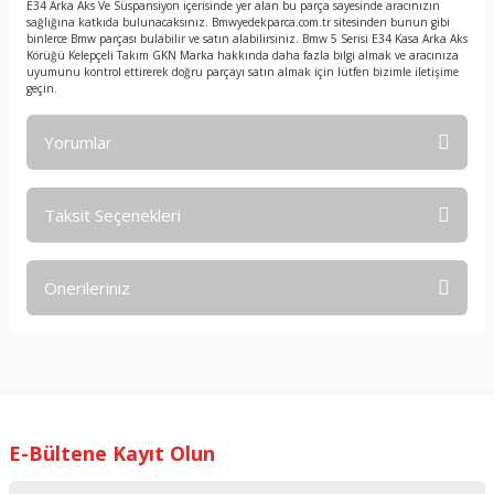
E34 Arka Aks Ve Süspansiyon içerisinde yer alan bu parça sayesinde aracınızın
sağlığına katkıda bulunacaksınız. Bmwyedekparca.com.tr sitesinden bunun gibi
binlerce Bmw parçası bulabilir ve satın alabilirsiniz. Bmw 5 Serisi E34 Kasa Arka Aks
Körüğü Kelepçeli Takım GKN Marka hakkında daha fazla bilgi almak ve aracınıza
uyumunu kontrol ettirerek doğru parçayı satın almak için lütfen bizimle iletişime
geçin.
Yorumlar
Taksit Seçenekleri
Bu ürüne ilk yorumu siz yapın!
Önerileriniz
Yorum Yaz
Bu ürünün fiyat bilgisi, resim, ürün açıklamalarında ve diğer
konularda yetersiz gördüğünüz noktaları öneri formunu
kullanarak tarafımıza iletebilirsiniz.
Görüş ve önerileriniz için teşekkür ederiz.
E-Bültene Kayıt Olun
Ürün resmi kalitesiz, bozuk veya görüntülenemiyor.
Ürün açıklamasında eksik bilgiler bulunuyor.