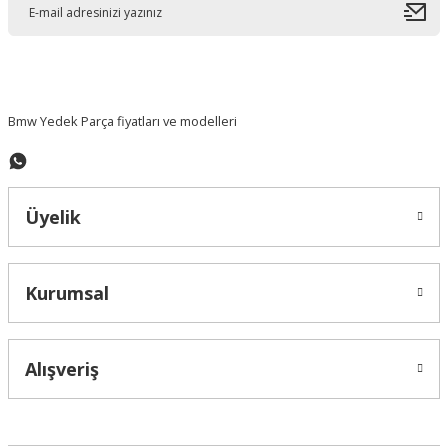
Ürün bilgilerinde hatalar bulunuyor.
Ürün fiyatı diğer sitelerden daha pahalı.
Bu ürüne benzer farklı alternatifler olmalı.
Bmw Yedek Parça fiyatları ve modelleri
Üyelik
Gönder
Kurumsal
Alışveriş