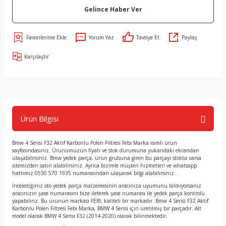
Gelince Haber Ver
Yorum Yaz
Tavsiye Et
Paylaş
Karşılaştır
Ürün Bilgisi
Bmw 4 Serisi F32 Aktif Karbonlu Polen Filtresi Febi Marka isimli ürün
sayfasındasınız. Ürünümüzün fiyatı ve stok durumuna yukarıdaki ekrandan
ulaşabilirsiniz. Bmw yedek parça, ürün grubuna giren bu parçayı stokta varsa
sitemizden satın alabilirsiniz. Ayrıca bizimle müşteri hizmetleri ve whatsapp
hattımız 0530 570 1935 numarasından ulaşarak bilgi alabilirsiniz. .
İncelediğiniz oto yedek parça malzemesinin aracınıza uyumunu bilmiyorsanız
aracınızın şase numarasını bize ileterek şase numarası ile yedek parça kontrolü
yapabiliriz. Bu ürünün markası FEBI, kaliteli bir markadır. Bmw 4 Serisi F32 Aktif
Karbonlu Polen Filtresi Febi Marka, BMW 4 Serisi için üretilmiş bir parçadır. Alt
model olarak BMW 4 Serisi F32 (2014-2020) olarak bilinmektedir.