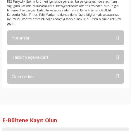
F32 Periyodik Bakım Ürünleri içerisinde yer alan bu parça sayesinde aracınızın
sağlığına katkıda bulunacaksınız. Bmwyedekparca.com.tr sitesinden bunun gibi
binlerce Bmw parçası bulabilir ve satın alabilirsiniz. Bmw 4 Serisi F32 Aktif
Karbonlu Polen Filtresi Febi Marka hakkında daha fazla bilgi almak ve aracınıza
uyumunu kontrol ettirerek doğru parçayı satın almak için lütfen bizimle iletişime
geçin.
Yorumlar
Taksit Seçenekleri
Bu ürüne ilk yorumu siz yapın!
Önerileriniz
Yorum Yaz
Bu ürünün fiyat bilgisi, resim, ürün açıklamalarında ve diğer
konularda yetersiz gördüğünüz noktaları öneri formunu
kullanarak tarafımıza iletebilirsiniz.
Görüş ve önerileriniz için teşekkür ederiz.
E-Bültene Kayıt Olun
Ürün resmi kalitesiz, bozuk veya görüntülenemiyor.
Ürün açıklamasında eksik bilgiler bulunuyor.