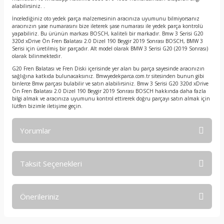
alabilirsiniz. .
İncelediğiniz oto yedek parça malzemesinin aracınıza uyumunu bilmiyorsanız
aracınızın şase numarasını bize ileterek şase numarası ile yedek parça kontrolü
yapabiliriz. Bu ürünün markası BOSCH, kaliteli bir markadır. Bmw 3 Serisi G20
320d xDrive Ön Fren Balatası 2.0 Dizel 190 Beygir 2019 Sonrası BOSCH, BMW 3
Serisi için üretilmiş bir parçadır. Alt model olarak BMW 3 Serisi G20 (2019 Sonrası)
olarak bilinmektedir.
G20 Fren Balatası ve Fren Diski içerisinde yer alan bu parça sayesinde aracınızın
sağlığına katkıda bulunacaksınız. Bmwyedekparca.com.tr sitesinden bunun gibi
binlerce Bmw parçası bulabilir ve satın alabilirsiniz. Bmw 3 Serisi G20 320d xDrive
Ön Fren Balatası 2.0 Dizel 190 Beygir 2019 Sonrası BOSCH hakkında daha fazla
bilgi almak ve aracınıza uyumunu kontrol ettirerek doğru parçayı satın almak için
lütfen bizimle iletişime geçin.
Yorumlar
Taksit Seçenekleri
Bu ürüne ilk yorumu siz yapın!
Önerileriniz
Yorum Yaz
Bu ürünün fiyat bilgisi, resim, ürün açıklamalarında ve diğer