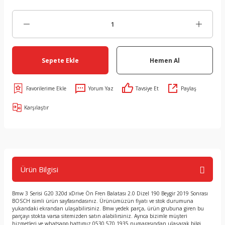
Sepete Ekle
Hemen Al
Yorum Yaz
Tavsiye Et
Paylaş
Karşılaştır
Ürün Bilgisi
Bmw 3 Serisi G20 320d xDrive Ön Fren Balatası 2.0 Dizel 190 Beygir 2019 Sonrası
BOSCH isimli ürün sayfasındasınız. Ürünümüzün fiyatı ve stok durumuna
yukarıdaki ekrandan ulaşabilirsiniz. Bmw yedek parça, ürün grubuna giren bu
parçayı stokta varsa sitemizden satın alabilirsiniz. Ayrıca bizimle müşteri
hizmetleri ve whatsapp hattımız 0530 570 1935 numarasından ulaşarak bilgi