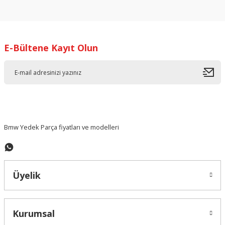
konularda yetersiz gördüğünüz noktaları öneri formunu
kullanarak tarafımıza iletebilirsiniz.
Görüş ve önerileriniz için teşekkür ederiz.
E-Bültene Kayıt Olun
Ürün resmi kalitesiz, bozuk veya görüntülenemiyor.
Ürün açıklamasında eksik bilgiler bulunuyor.
Ürün bilgilerinde hatalar bulunuyor.
Ürün fiyatı diğer sitelerden daha pahalı.
Bu ürüne benzer farklı alternatifler olmalı.
Bmw Yedek Parça fiyatları ve modelleri
Üyelik
Gönder
Kurumsal