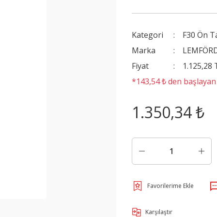
Kategori
F30 Ön T
Marka
LEMFÖR
Fiyat
1.125,28
*143,54 ₺ den başlayan t
1.350,34 ₺
Karşılaştır