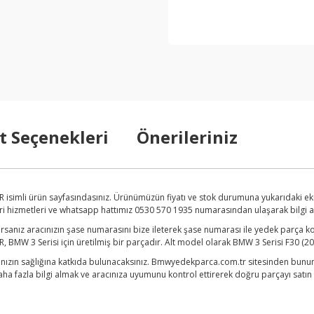
t Seçenekleri
Önerileriniz
isimli ürün sayfasındasınız. Ürünümüzün fiyatı ve stok durumuna yukarıdaki ek
eri hizmetleri ve whatsapp hattımız 0530 570 1935 numarasından ulaşarak bilgi alab
anız aracınızın şase numarasını bize ileterek şase numarası ile yedek parça ko
MW 3 Serisi için üretilmiş bir parçadır. Alt model olarak BMW 3 Serisi F30 (20
nızın sağlığına katkıda bulunacaksınız. Bmwyedekparca.com.tr sitesinden bunun gi
azla bilgi almak ve aracınıza uyumunu kontrol ettirerek doğru parçayı satın alm