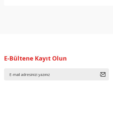
Bu ürünün fiyat bilgisi, resim, ürün açıklamalarında ve diğer konul
Görüş ve önerileriniz için teşekkür ederiz.
Ürün resmi kalitesiz, bozuk veya görüntülenemiyor.
Ürün açıklamasında eksik bilgiler bulunuyor.
Ürün bilgilerinde hatalar bulunuyor.
Ürün fiyatı diğer sitelerden daha pahalı.
Bu ürüne benzer farklı alternatifler olmalı.
E-Bültene Kayıt Olun