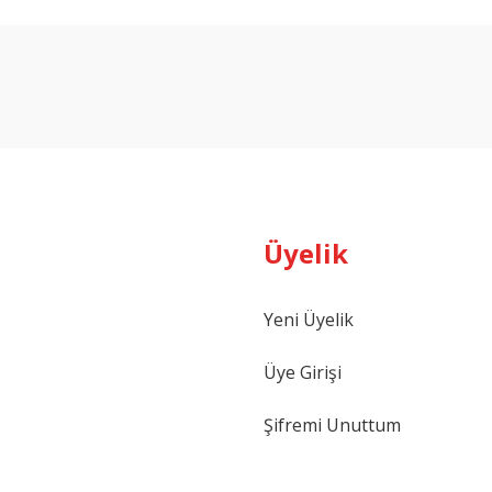
arda yetersiz gördüğünüz noktaları öneri formunu kullanarak tarafımıza ilet
Bu ürüne ilk yorumu siz yapın!
Yorum Yaz
Üyelik
Yeni Üyelik
Gönder
Üye Girişi
Şifremi Unuttum