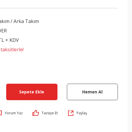
akım / Arka Takım
DER
 TL + KDV
aksitlerle!
Sepete Ekle
Hemen Al
Yorum Yaz
Tavsiye Et
Paylaş