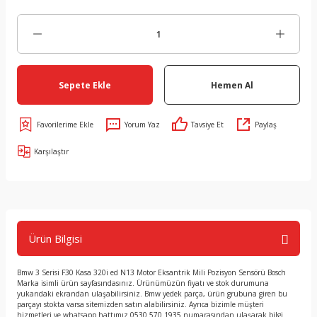
Sepete Ekle
Hemen Al
Yorum Yaz
Tavsiye Et
Paylaş
Karşılaştır
Ürün Bilgisi
Bmw 3 Serisi F30 Kasa 320i ed N13 Motor Eksantrik Mili Pozisyon Sensörü Bosch
Marka isimli ürün sayfasındasınız. Ürünümüzün fiyatı ve stok durumuna
yukarıdaki ekrandan ulaşabilirsiniz. Bmw yedek parça, ürün grubuna giren bu
parçayı stokta varsa sitemizden satın alabilirsiniz. Ayrıca bizimle müşteri
hizmetleri ve whatsapp hattımız 0530 570 1935 numarasından ulaşarak bilgi