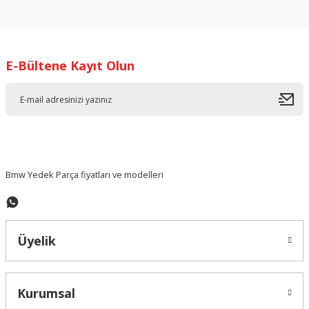
konularda yetersiz gördüğünüz noktaları öneri formunu
kullanarak tarafımıza iletebilirsiniz.
Görüş ve önerileriniz için teşekkür ederiz.
E-Bültene Kayıt Olun
Ürün resmi kalitesiz, bozuk veya görüntülenemiyor.
Ürün açıklamasında eksik bilgiler bulunuyor.
Ürün bilgilerinde hatalar bulunuyor.
Ürün fiyatı diğer sitelerden daha pahalı.
Bu ürüne benzer farklı alternatifler olmalı.
Bmw Yedek Parça fiyatları ve modelleri
Üyelik
Gönder
Kurumsal