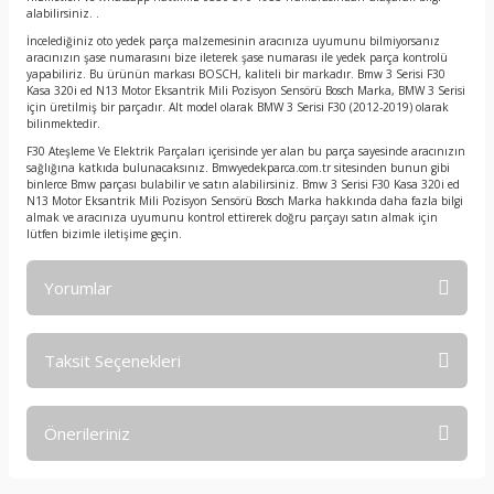
alabilirsiniz. .
İncelediğiniz oto yedek parça malzemesinin aracınıza uyumunu bilmiyorsanız
aracınızın şase numarasını bize ileterek şase numarası ile yedek parça kontrolü
yapabiliriz. Bu ürünün markası BOSCH, kaliteli bir markadır. Bmw 3 Serisi F30
Kasa 320i ed N13 Motor Eksantrik Mili Pozisyon Sensörü Bosch Marka, BMW 3 Serisi
için üretilmiş bir parçadır. Alt model olarak BMW 3 Serisi F30 (2012-2019) olarak
bilinmektedir.
F30 Ateşleme Ve Elektrik Parçaları içerisinde yer alan bu parça sayesinde aracınızın
sağlığına katkıda bulunacaksınız. Bmwyedekparca.com.tr sitesinden bunun gibi
binlerce Bmw parçası bulabilir ve satın alabilirsiniz. Bmw 3 Serisi F30 Kasa 320i ed
N13 Motor Eksantrik Mili Pozisyon Sensörü Bosch Marka hakkında daha fazla bilgi
almak ve aracınıza uyumunu kontrol ettirerek doğru parçayı satın almak için
lütfen bizimle iletişime geçin.
Yorumlar
Taksit Seçenekleri
Bu ürüne ilk yorumu siz yapın!
Önerileriniz
Yorum Yaz
Bu ürünün fiyat bilgisi, resim, ürün açıklamalarında ve diğer