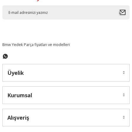
Ürün resmi kalitesiz, bozuk veya görüntülenemiyor.
Ürün açıklamasında eksik bilgiler bulunuyor.
Ürün bilgilerinde hatalar bulunuyor.
Ürün fiyatı diğer sitelerden daha pahalı.
Bu ürüne benzer farklı alternatifler olmalı.
Bmw Yedek Parça fiyatları ve modelleri
Üyelik
Gönder
Kurumsal
Alışveriş