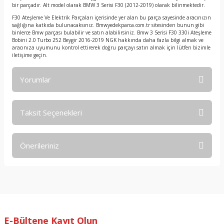
bir parçadır. Alt model olarak BMW 3 Serisi F30 (2012-2019) olarak bilinmektedir.
F30 Ateşleme Ve Elektrik Parçaları içerisinde yer alan bu parça sayesinde aracınızın
sağlığına katkıda bulunacaksınız. Bmwyedekparca.com.tr sitesinden bunun gibi
binlerce Bmw parçası bulabilir ve satın alabilirsiniz. Bmw 3 Serisi F30 330i Ateşleme
Bobini 2.0 Turbo 252 Beygir 2016-2019 NGK hakkında daha fazla bilgi almak ve
aracınıza uyumunu kontrol ettirerek doğru parçayı satın almak için lütfen bizimle
iletişime geçin.
Yorumlar
Taksit Seçenekleri
Bu ürüne ilk yorumu siz yapın!
Önerileriniz
Yorum Yaz
Bu ürünün fiyat bilgisi, resim, ürün açıklamalarında ve diğer
konularda yetersiz gördüğünüz noktaları öneri formunu
kullanarak tarafımıza iletebilirsiniz.
Görüş ve önerileriniz için teşekkür ederiz.
E-Bültene Kayıt Olun