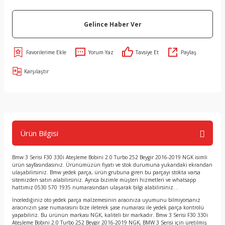
Gelince Haber Ver
Yorum Yaz
Tavsiye Et
Paylaş
Karşılaştır
Ürün Bilgisi
Bmw 3 Serisi F30 330i Ateşleme Bobini 2.0 Turbo 252 Beygir 2016-2019 NGK isimli
ürün sayfasındasınız. Ürünümüzün fiyatı ve stok durumuna yukarıdaki ekrandan
ulaşabilirsiniz. Bmw yedek parça, ürün grubuna giren bu parçayı stokta varsa
sitemizden satın alabilirsiniz. Ayrıca bizimle müşteri hizmetleri ve whatsapp
hattımız 0530 570 1935 numarasından ulaşarak bilgi alabilirsiniz. .
İncelediğiniz oto yedek parça malzemesinin aracınıza uyumunu bilmiyorsanız
aracınızın şase numarasını bize ileterek şase numarası ile yedek parça kontrolü
yapabiliriz. Bu ürünün markası NGK, kaliteli bir markadır. Bmw 3 Serisi F30 330i
Ateşleme Bobini 2.0 Turbo 252 Beygir 2016-2019 NGK, BMW 3 Serisi için üretilmiş