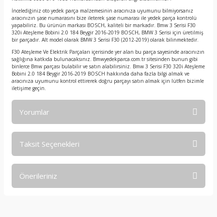
İncelediğiniz oto yedek parça malzemesinin aracınıza uyumunu bilmiyorsanız
aracınızın şase numarasını bize ileterek şase numarası ile yedek parça kontrolü
yapabiliriz. Bu ürünün markası BOSCH, kaliteli bir markadır. Bmw 3 Serisi F30
320i Ateşleme Bobini 2.0 184 Beygir 2016-2019 BOSCH, BMW 3 Serisi için üretilmiş
bir parçadır. Alt model olarak BMW 3 Serisi F30 (2012-2019) olarak bilinmektedir.
F30 Ateşleme Ve Elektrik Parçaları içerisinde yer alan bu parça sayesinde aracınızın
sağlığına katkıda bulunacaksınız. Bmwyedekparca.com.tr sitesinden bunun gibi
binlerce Bmw parçası bulabilir ve satın alabilirsiniz. Bmw 3 Serisi F30 320i Ateşleme
Bobini 2.0 184 Beygir 2016-2019 BOSCH hakkında daha fazla bilgi almak ve
aracınıza uyumunu kontrol ettirerek doğru parçayı satın almak için lütfen bizimle
iletişime geçin.
Yorumlar
Taksit Seçenekleri
Bu ürüne ilk yorumu siz yapın!
Önerileriniz
Yorum Yaz
Bu ürünün fiyat bilgisi, resim, ürün açıklamalarında ve diğer
konularda yetersiz gördüğünüz noktaları öneri formunu