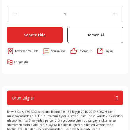
Sepete Ekle
Hemen Al
Yorum Yaz
Tavsiye Et
Paylaş
Karşılaştır
Ürün Bilgisi
Bmw 3 Serisi F30 320i Ateşleme Bobini 2.0 184 Beygir 2016-2019 BOSCH isimli
ürün sayfasındasınız. Ürünümüzün fiyatı ve stok durumuna yukarıdaki ekrandan
ulaşabilirsiniz. Bmw yedek parça, ürün grubuna giren bu parçayı stokta varsa
sitemizden satın alabilirsiniz. Ayrıca bizimle müşteri hizmetleri ve whatsapp
hattımız 0530 570 1935 numarasından ulaşarak bilgi alabilirsiniz. .