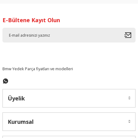
kullanarak tarafımıza iletebilirsiniz.
Görüş ve önerileriniz için teşekkür ederiz.
E-Bültene Kayıt Olun
Ürün resmi kalitesiz, bozuk veya görüntülenemiyor.
Ürün açıklamasında eksik bilgiler bulunuyor.
Ürün bilgilerinde hatalar bulunuyor.
Ürün fiyatı diğer sitelerden daha pahalı.
Bu ürüne benzer farklı alternatifler olmalı.
Bmw Yedek Parça fiyatları ve modelleri
Üyelik
Gönder
Kurumsal