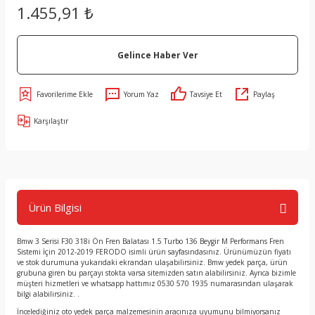
1.455,91 ₺
Gelince Haber Ver
Yorum Yaz
Tavsiye Et
Paylaş
Karşılaştır
Ürün Bilgisi
Bmw 3 Serisi F30 318i Ön Fren Balatası 1.5 Turbo 136 Beygir M Performans Fren
Sistemi İçin 2012-2019 FERODO isimli ürün sayfasındasınız. Ürünümüzün fiyatı
ve stok durumuna yukarıdaki ekrandan ulaşabilirsiniz. Bmw yedek parça, ürün
grubuna giren bu parçayı stokta varsa sitemizden satın alabilirsiniz. Ayrıca bizimle
müşteri hizmetleri ve whatsapp hattımız 0530 570 1935 numarasından ulaşarak
bilgi alabilirsiniz. .
İncelediğiniz oto yedek parça malzemesinin aracınıza uyumunu bilmiyorsanız