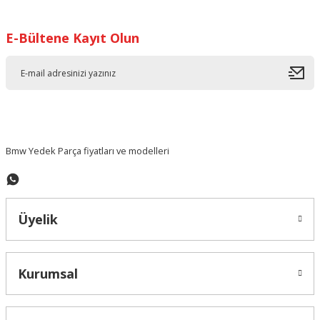
Görüş ve önerileriniz için teşekkür ederiz.
E-Bültene Kayıt Olun
Ürün resmi kalitesiz, bozuk veya görüntülenemiyor.
Ürün açıklamasında eksik bilgiler bulunuyor.
Ürün bilgilerinde hatalar bulunuyor.
Ürün fiyatı diğer sitelerden daha pahalı.
Bu ürüne benzer farklı alternatifler olmalı.
Bmw Yedek Parça fiyatları ve modelleri
Üyelik
Gönder
Kurumsal