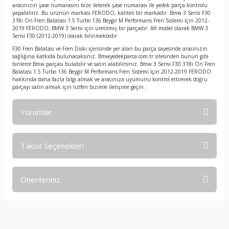
aracınızın şase numarasını bize ileterek şase numarası ile yedek parça kontrolü
yapabiliriz. Bu ürünün markası FERODO, kaliteli bir markadır. Bmw 3 Serisi F30
318i Ön Fren Balatası 1.5 Turbo 136 Beygir M Performans Fren Sistemi İçin 2012-
2019 FERODO, BMW 3 Serisi için üretilmiş bir parçadır. Alt model olarak BMW 3
Serisi F30 (2012-2019) olarak bilinmektedir.
F30 Fren Balatası ve Fren Diski içerisinde yer alan bu parça sayesinde aracınızın
sağlığına katkıda bulunacaksınız. Bmwyedekparca.com.tr sitesinden bunun gibi
binlerce Bmw parçası bulabilir ve satın alabilirsiniz. Bmw 3 Serisi F30 318i Ön Fren
Balatası 1.5 Turbo 136 Beygir M Performans Fren Sistemi İçin 2012-2019 FERODO
hakkında daha fazla bilgi almak ve aracınıza uyumunu kontrol ettirerek doğru
parçayı satın almak için lütfen bizimle iletişime geçin.
Yorumlar
Taksit Seçenekleri
Bu ürüne ilk yorumu siz yapın!
Önerileriniz
Yorum Yaz
Bu ürünün fiyat bilgisi, resim, ürün açıklamalarında ve diğer
konularda yetersiz gördüğünüz noktaları öneri formunu
kullanarak tarafımıza iletebilirsiniz.