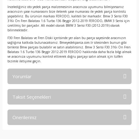
İncelediğiniz oto yedek parça malzemesinin aracınıza uyumunu bilmiyorsanız
aracınızın şase numarasını bize ileterek şase numarası ile yedek parça kontrolü
yapabiliriz. Bu ürünün markası FERODO, kaliteli bir markadır. Bmw 3 Serisi F30
316i Ön Fren Balatası 1.6 Turbo 136 Beygir 2012-2019 FERODO, BMW 3 Serisi için
üretilmiş bir parçadır. Alt model olarak BMW 3 Serisi F30 (2012-2019) olarak
bilinmektedir.
F30 Fren Balatası ve Fren Diski içerisinde yer alan bu parça sayesinde aracınızın
sağlığına katkıda bulunacaksınız. Bmwyedekparca.com.tr sitesinden bunun gibi
binlerce Bmw parçası bulabilir ve satın alabilirsiniz. Bmw 3 Serisi F30 316i Ön Fren
Balatası 1.6 Turbo 136 Beygir 2012-2019 FERODO hakkında daha fazla bilgi almak
ve aracınıza uyumunu kontrol ettirerek doğru parçayı satın almak için lütfen
bizimle iletişime geçin.
Yorumlar
Taksit Seçenekleri
Bu ürüne ilk yorumu siz yapın!
Önerileriniz
Yorum Yaz
Bu ürünün fiyat bilgisi, resim, ürün açıklamalarında ve diğer
konularda yetersiz gördüğünüz noktaları öneri formunu