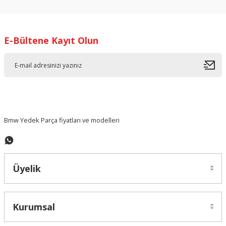
kullanarak tarafımıza iletebilirsiniz.
Görüş ve önerileriniz için teşekkür ederiz.
E-Bültene Kayıt Olun
Ürün resmi kalitesiz, bozuk veya görüntülenemiyor.
Ürün açıklamasında eksik bilgiler bulunuyor.
Ürün bilgilerinde hatalar bulunuyor.
Ürün fiyatı diğer sitelerden daha pahalı.
Bu ürüne benzer farklı alternatifler olmalı.
Bmw Yedek Parça fiyatları ve modelleri
Üyelik
Gönder
Kurumsal