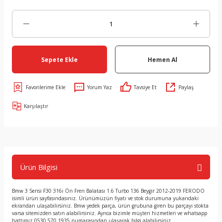
Sepete Ekle
Hemen Al
Yorum Yaz
Tavsiye Et
Paylaş
Karşılaştır
Ürün Bilgisi
Bmw 3 Serisi F30 316i Ön Fren Balatası 1.6 Turbo 136 Beygir 2012-2019 FERODO
isimli ürün sayfasındasınız. Ürünümüzün fiyatı ve stok durumuna yukarıdaki
ekrandan ulaşabilirsiniz. Bmw yedek parça, ürün grubuna giren bu parçayı stokta
varsa sitemizden satın alabilirsiniz. Ayrıca bizimle müşteri hizmetleri ve whatsapp
hattımız 0530 570 1935 numarasından ulaşarak bilgi alabilirsiniz. .