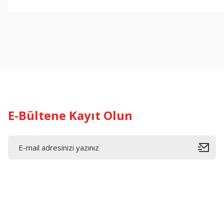
Bu ürünün fiyat bilgisi, resim, ürün açıklamalarında ve diğer konul
Görüş ve önerileriniz için teşekkür ederiz.
Ürün resmi kalitesiz, bozuk veya görüntülenemiyor.
Ürün açıklamasında eksik bilgiler bulunuyor.
Ürün bilgilerinde hatalar bulunuyor.
Ürün fiyatı diğer sitelerden daha pahalı.
Bu ürüne benzer farklı alternatifler olmalı.
E-Bültene Kayıt Olun