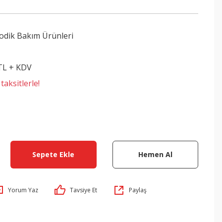
odik Bakım Ürünleri
 TL + KDV
aksitlerle!
Sepete Ekle
Hemen Al
Yorum Yaz
Tavsiye Et
Paylaş