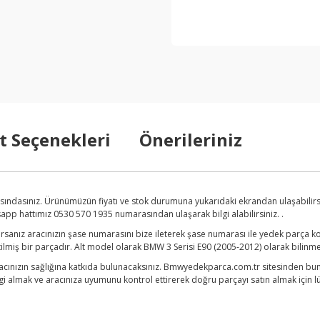
t Seçenekleri
Önerileriniz
asındasınız. Ürünümüzün fiyatı ve stok durumuna yukarıdaki ekrandan ulaşabilir
tsapp hattımız 0530 570 1935 numarasından ulaşarak bilgi alabilirsiniz. .
sanız aracınızın şase numarasını bize ileterek şase numarası ile yedek parça ko
tilmiş bir parçadır. Alt model olarak BMW 3 Serisi E90 (2005-2012) olarak bilinme
acınızın sağlığına katkıda bulunacaksınız. Bmwyedekparca.com.tr sitesinden bunun
i almak ve aracınıza uyumunu kontrol ettirerek doğru parçayı satın almak için lüt