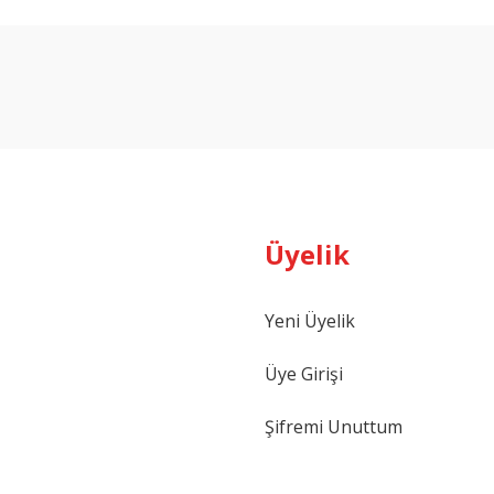
arda yetersiz gördüğünüz noktaları öneri formunu kullanarak tarafımıza ilet
Bu ürüne ilk yorumu siz yapın!
Yorum Yaz
Üyelik
Yeni Üyelik
Gönder
Üye Girişi
Şifremi Unuttum