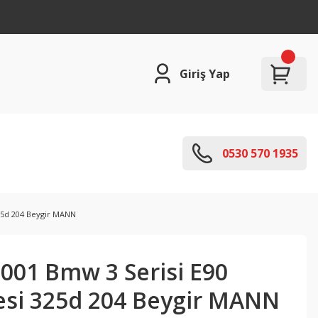
Giriş Yap
0530 570 1935
25d 204 Beygir MANN
01 Bmw 3 Serisi E90
resi 325d 204 Beygir MANN