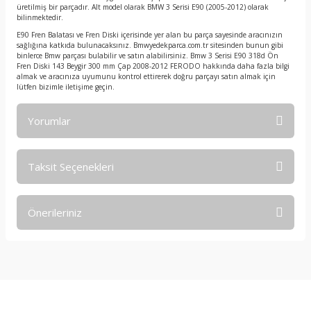
üretilmiş bir parçadır. Alt model olarak BMW 3 Serisi E90 (2005-2012) olarak
bilinmektedir.
E90 Fren Balatası ve Fren Diski içerisinde yer alan bu parça sayesinde aracınızın
sağlığına katkıda bulunacaksınız. Bmwyedekparca.com.tr sitesinden bunun gibi
binlerce Bmw parçası bulabilir ve satın alabilirsiniz. Bmw 3 Serisi E90 318d Ön
Fren Diski 143 Beygir 300 mm Çap 2008-2012 FERODO hakkında daha fazla bilgi
almak ve aracınıza uyumunu kontrol ettirerek doğru parçayı satın almak için
lütfen bizimle iletişime geçin.
Yorumlar
Taksit Seçenekleri
Bu ürüne ilk yorumu siz yapın!
Önerileriniz
Yorum Yaz
Bu ürünün fiyat bilgisi, resim, ürün açıklamalarında ve diğer
konularda yetersiz gördüğünüz noktaları öneri formunu
kullanarak tarafımıza iletebilirsiniz.
Görüş ve önerileriniz için teşekkür ederiz.