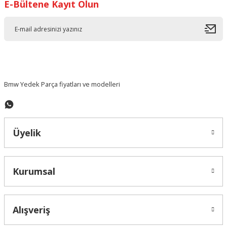
E-Bültene Kayıt Olun
Ürün resmi kalitesiz, bozuk veya görüntülenemiyor.
Ürün açıklamasında eksik bilgiler bulunuyor.
Ürün bilgilerinde hatalar bulunuyor.
Ürün fiyatı diğer sitelerden daha pahalı.
Bu ürüne benzer farklı alternatifler olmalı.
Bmw Yedek Parça fiyatları ve modelleri
Üyelik
Gönder
Kurumsal
Alışveriş