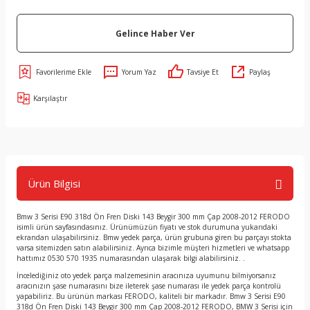
Gelince Haber Ver
Yorum Yaz
Tavsiye Et
Paylaş
Karşılaştır
Ürün Bilgisi
Bmw 3 Serisi E90 318d Ön Fren Diski 143 Beygir 300 mm Çap 2008-2012 FERODO
isimli ürün sayfasındasınız. Ürünümüzün fiyatı ve stok durumuna yukarıdaki
ekrandan ulaşabilirsiniz. Bmw yedek parça, ürün grubuna giren bu parçayı stokta
varsa sitemizden satın alabilirsiniz. Ayrıca bizimle müşteri hizmetleri ve whatsapp
hattımız 0530 570 1935 numarasından ulaşarak bilgi alabilirsiniz. .
İncelediğiniz oto yedek parça malzemesinin aracınıza uyumunu bilmiyorsanız
aracınızın şase numarasını bize ileterek şase numarası ile yedek parça kontrolü
yapabiliriz. Bu ürünün markası FERODO, kaliteli bir markadır. Bmw 3 Serisi E90
318d Ön Fren Diski 143 Beygir 300 mm Çap 2008-2012 FERODO, BMW 3 Serisi için