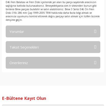
E46 Fren Balatası ve Fren Diski içerisinde yer alan bu parça sayesinde aracınızın
sağlığına katkıda bulunacaksınız. Bmwyedekparca.com.tr sitesinden bunun gibi
binlerce Bmw parçası bulabilir ve satın alabilirsiniz. Bmw 3 Serisi E46 Ön Fren
Diski 316i 286 mm Çap 1999-2005 TRW hakkında daha fazla bilgi almak ve
aracınıza uyumunu kontrol ettirerek doğru parçayı satın almak için lütfen bizimle
iletişime geçin.
Yorumlar
Taksit Seçenekleri
Bu ürüne ilk yorumu siz yapın!
Önerileriniz
Yorum Yaz
Bu ürünün fiyat bilgisi, resim, ürün açıklamalarında ve diğer
konularda yetersiz gördüğünüz noktaları öneri formunu
kullanarak tarafımıza iletebilirsiniz.
Görüş ve önerileriniz için teşekkür ederiz.
E-Bültene Kayıt Olun
Ürün resmi kalitesiz, bozuk veya görüntülenemiyor.