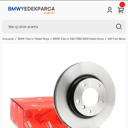
Anasayfa
BMW 3 Serisi Yedek Parça
BMW 3 Serisi E46 (1999-2005) Yedek Parça
E46 Fren Balatas