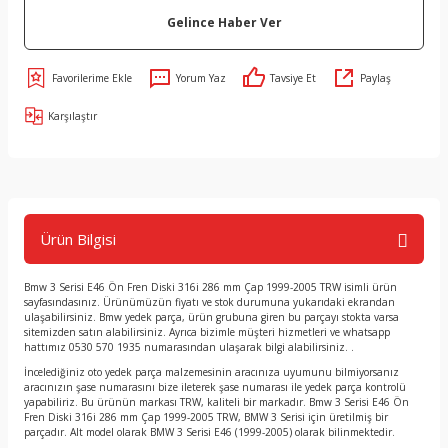
Gelince Haber Ver
Yorum Yaz
Tavsiye Et
Paylaş
Karşılaştır
Ürün Bilgisi
Bmw 3 Serisi E46 Ön Fren Diski 316i 286 mm Çap 1999-2005 TRW isimli ürün
sayfasındasınız. Ürünümüzün fiyatı ve stok durumuna yukarıdaki ekrandan
ulaşabilirsiniz. Bmw yedek parça, ürün grubuna giren bu parçayı stokta varsa
sitemizden satın alabilirsiniz. Ayrıca bizimle müşteri hizmetleri ve whatsapp
hattımız 0530 570 1935 numarasından ulaşarak bilgi alabilirsiniz. .
İncelediğiniz oto yedek parça malzemesinin aracınıza uyumunu bilmiyorsanız
aracınızın şase numarasını bize ileterek şase numarası ile yedek parça kontrolü
yapabiliriz. Bu ürünün markası TRW, kaliteli bir markadır. Bmw 3 Serisi E46 Ön
Fren Diski 316i 286 mm Çap 1999-2005 TRW, BMW 3 Serisi için üretilmiş bir
parçadır. Alt model olarak BMW 3 Serisi E46 (1999-2005) olarak bilinmektedir.