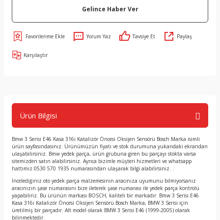
Gelince Haber Ver
Yorum Yaz
Tavsiye Et
Paylaş
Karşılaştır
Ürün Bilgisi
Bmw 3 Serisi E46 Kasa 316i Katalizör Öncesi Oksijen Sensörü Bosch Marka isimli
ürün sayfasındasınız. Ürünümüzün fiyatı ve stok durumuna yukarıdaki ekrandan
ulaşabilirsiniz. Bmw yedek parça, ürün grubuna giren bu parçayı stokta varsa
sitemizden satın alabilirsiniz. Ayrıca bizimle müşteri hizmetleri ve whatsapp
hattımız 0530 570 1935 numarasından ulaşarak bilgi alabilirsiniz. .
İncelediğiniz oto yedek parça malzemesinin aracınıza uyumunu bilmiyorsanız
aracınızın şase numarasını bize ileterek şase numarası ile yedek parça kontrolü
yapabiliriz. Bu ürünün markası BOSCH, kaliteli bir markadır. Bmw 3 Serisi E46
Kasa 316i Katalizör Öncesi Oksijen Sensörü Bosch Marka, BMW 3 Serisi için
üretilmiş bir parçadır. Alt model olarak BMW 3 Serisi E46 (1999-2005) olarak
bilinmektedir.