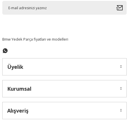
Ürün açıklamasında eksik bilgiler bulunuyor.
Ürün bilgilerinde hatalar bulunuyor.
Ürün fiyatı diğer sitelerden daha pahalı.
Bu ürüne benzer farklı alternatifler olmalı.
Bmw Yedek Parça fiyatları ve modelleri
Üyelik
Gönder
Kurumsal
Alışveriş