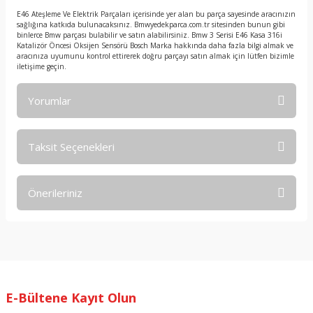
E46 Ateşleme Ve Elektrik Parçaları içerisinde yer alan bu parça sayesinde aracınızın
sağlığına katkıda bulunacaksınız. Bmwyedekparca.com.tr sitesinden bunun gibi
binlerce Bmw parçası bulabilir ve satın alabilirsiniz. Bmw 3 Serisi E46 Kasa 316i
Katalizör Öncesi Oksijen Sensörü Bosch Marka hakkında daha fazla bilgi almak ve
aracınıza uyumunu kontrol ettirerek doğru parçayı satın almak için lütfen bizimle
iletişime geçin.
Yorumlar
Taksit Seçenekleri
Bu ürüne ilk yorumu siz yapın!
Önerileriniz
Yorum Yaz
Bu ürünün fiyat bilgisi, resim, ürün açıklamalarında ve diğer
konularda yetersiz gördüğünüz noktaları öneri formunu
kullanarak tarafımıza iletebilirsiniz.
Görüş ve önerileriniz için teşekkür ederiz.
E-Bültene Kayıt Olun
Ürün resmi kalitesiz, bozuk veya görüntülenemiyor.