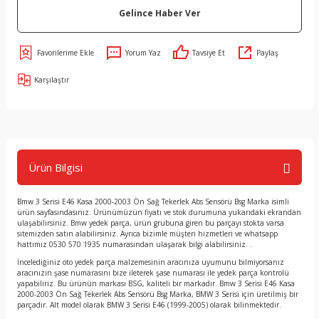
Gelince Haber Ver
Yorum Yaz
Tavsiye Et
Paylaş
Karşılaştır
Ürün Bilgisi
Bmw 3 Serisi E46 Kasa 2000-2003 Ön Sağ Tekerlek Abs Sensörü Bsg Marka isimli
ürün sayfasındasınız. Ürünümüzün fiyatı ve stok durumuna yukarıdaki ekrandan
ulaşabilirsiniz. Bmw yedek parça, ürün grubuna giren bu parçayı stokta varsa
sitemizden satın alabilirsiniz. Ayrıca bizimle müşteri hizmetleri ve whatsapp
hattımız 0530 570 1935 numarasından ulaşarak bilgi alabilirsiniz. .
İncelediğiniz oto yedek parça malzemesinin aracınıza uyumunu bilmiyorsanız
aracınızın şase numarasını bize ileterek şase numarası ile yedek parça kontrolü
yapabiliriz. Bu ürünün markası BSG, kaliteli bir markadır. Bmw 3 Serisi E46 Kasa
2000-2003 Ön Sağ Tekerlek Abs Sensörü Bsg Marka, BMW 3 Serisi için üretilmiş bir
parçadır. Alt model olarak BMW 3 Serisi E46 (1999-2005) olarak bilinmektedir.