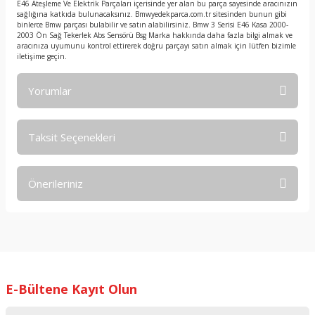
E46 Ateşleme Ve Elektrik Parçaları içerisinde yer alan bu parça sayesinde aracınızın
sağlığına katkıda bulunacaksınız. Bmwyedekparca.com.tr sitesinden bunun gibi
binlerce Bmw parçası bulabilir ve satın alabilirsiniz. Bmw 3 Serisi E46 Kasa 2000-
2003 Ön Sağ Tekerlek Abs Sensörü Bsg Marka hakkında daha fazla bilgi almak ve
aracınıza uyumunu kontrol ettirerek doğru parçayı satın almak için lütfen bizimle
iletişime geçin.
Yorumlar
Taksit Seçenekleri
Bu ürüne ilk yorumu siz yapın!
Önerileriniz
Yorum Yaz
Bu ürünün fiyat bilgisi, resim, ürün açıklamalarında ve diğer
konularda yetersiz gördüğünüz noktaları öneri formunu
kullanarak tarafımıza iletebilirsiniz.
Görüş ve önerileriniz için teşekkür ederiz.
E-Bültene Kayıt Olun
Ürün resmi kalitesiz, bozuk veya görüntülenemiyor.
Ürün açıklamasında eksik bilgiler bulunuyor.