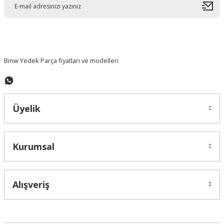
Ürün bilgilerinde hatalar bulunuyor.
Ürün fiyatı diğer sitelerden daha pahalı.
Bu ürüne benzer farklı alternatifler olmalı.
Bmw Yedek Parça fiyatları ve modelleri
Üyelik
Gönder
Kurumsal
Alışveriş