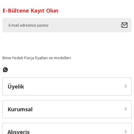
E-Bültene Kayıt Olun
Ürün resmi kalitesiz, bozuk veya görüntülenemiyor.
Ürün açıklamasında eksik bilgiler bulunuyor.
Ürün bilgilerinde hatalar bulunuyor.
Ürün fiyatı diğer sitelerden daha pahalı.
Bu ürüne benzer farklı alternatifler olmalı.
Bmw Yedek Parça fiyatları ve modelleri
Üyelik
Gönder
Kurumsal
Alışveriş