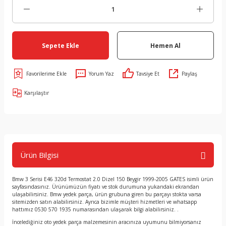
Sepete Ekle
Hemen Al
Yorum Yaz
Tavsiye Et
Paylaş
Karşılaştır
Ürün Bilgisi
Bmw 3 Serisi E46 320d Termostat 2.0 Dizel 150 Beygir 1999-2005 GATES isimli ürün
sayfasındasınız. Ürünümüzün fiyatı ve stok durumuna yukarıdaki ekrandan
ulaşabilirsiniz. Bmw yedek parça, ürün grubuna giren bu parçayı stokta varsa
sitemizden satın alabilirsiniz. Ayrıca bizimle müşteri hizmetleri ve whatsapp
hattımız 0530 570 1935 numarasından ulaşarak bilgi alabilirsiniz. .
İncelediğiniz oto yedek parça malzemesinin aracınıza uyumunu bilmiyorsanız