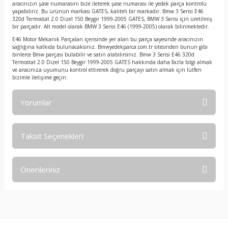
aracınızın şase numarasını bize ileterek şase numarası ile yedek parça kontrolü
yapabiliriz. Bu ürünün markası GATES, kaliteli bir markadır. Bmw 3 Serisi E46
320d Termostat 2.0 Dizel 150 Beygir 1999-2005 GATES, BMW 3 Serisi için üretilmiş
bir parçadır. Alt model olarak BMW 3 Serisi E46 (1999-2005) olarak bilinmektedir.
E46 Motor Mekanik Parçaları içerisinde yer alan bu parça sayesinde aracınızın
sağlığına katkıda bulunacaksınız. Bmwyedekparca.com.tr sitesinden bunun gibi
binlerce Bmw parçası bulabilir ve satın alabilirsiniz. Bmw 3 Serisi E46 320d
Termostat 2.0 Dizel 150 Beygir 1999-2005 GATES hakkında daha fazla bilgi almak
ve aracınıza uyumunu kontrol ettirerek doğru parçayı satın almak için lütfen
bizimle iletişime geçin.
Yorumlar
Taksit Seçenekleri
Bu ürüne ilk yorumu siz yapın!
Önerileriniz
Yorum Yaz
Bu ürünün fiyat bilgisi, resim, ürün açıklamalarında ve diğer
konularda yetersiz gördüğünüz noktaları öneri formunu
kullanarak tarafımıza iletebilirsiniz.
Görüş ve önerileriniz için teşekkür ederiz.