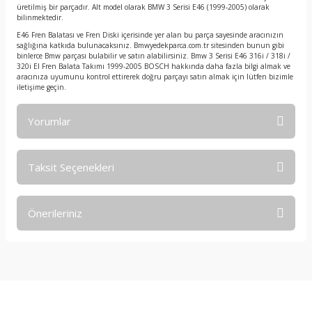
üretilmiş bir parçadır. Alt model olarak BMW 3 Serisi E46 (1999-2005) olarak
bilinmektedir.
E46 Fren Balatası ve Fren Diski içerisinde yer alan bu parça sayesinde aracınızın
sağlığına katkıda bulunacaksınız. Bmwyedekparca.com.tr sitesinden bunun gibi
binlerce Bmw parçası bulabilir ve satın alabilirsiniz. Bmw 3 Serisi E46 316i / 318i /
320i El Fren Balata Takımı 1999-2005 BOSCH hakkında daha fazla bilgi almak ve
aracınıza uyumunu kontrol ettirerek doğru parçayı satın almak için lütfen bizimle
iletişime geçin.
Yorumlar
Taksit Seçenekleri
Bu ürüne ilk yorumu siz yapın!
Önerileriniz
Yorum Yaz
Bu ürünün fiyat bilgisi, resim, ürün açıklamalarında ve diğer
konularda yetersiz gördüğünüz noktaları öneri formunu
kullanarak tarafımıza iletebilirsiniz.
Görüş ve önerileriniz için teşekkür ederiz.