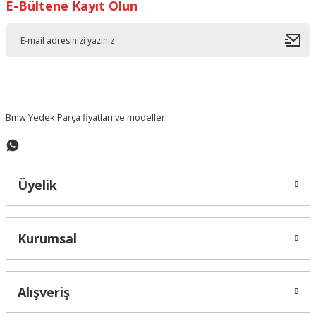
E-Bültene Kayıt Olun
Ürün resmi kalitesiz, bozuk veya görüntülenemiyor.
Ürün açıklamasında eksik bilgiler bulunuyor.
Ürün bilgilerinde hatalar bulunuyor.
Ürün fiyatı diğer sitelerden daha pahalı.
Bu ürüne benzer farklı alternatifler olmalı.
Bmw Yedek Parça fiyatları ve modelleri
Üyelik
Gönder
Kurumsal
Alışveriş