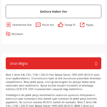
Gelince Haber Ver
Yorum Yaz
Tavsiye Et
Paylaş
Karşılaştır
Ürün Bilgisi
Bmw 3 Serisi E46 316i / 318i / 320i El Fren Balata Takımı 1999-2005 BOSCH isimli
ürün sayfasındasınız. Ürünümüzün fiyatı ve stok durumuna yukarıdaki ekrandan
ulaşabilirsiniz. Bmw yedek parça, ürün grubuna giren bu parçayı stokta varsa
sitemizden satın alabilirsiniz. Ayrıca bizimle müşteri hizmetleri ve whatsapp
hattımız 0530 570 1935 numarasından ulaşarak bilgi alabilirsiniz. .
İncelediğiniz oto yedek parça malzemesinin aracınıza uyumunu bilmiyorsanız
aracınızın şase numarasını bize ileterek şase numarası ile yedek parça kontrolü
yapabiliriz. Bu ürünün markası BOSCH, kaliteli bir markadır. Bmw 3 Serisi E46
316i / 318i / 320i El Fren Balata Takımı 1999-2005 BOSCH, BMW 3 Serisi için