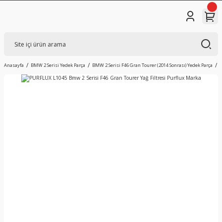
Anasayfa
BMW 2 Serisi Yedek Parça
BMW 2 Serisi F46 Gran Tourer (2014 Sonrası) Yedek Parça
F