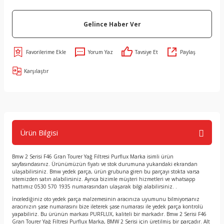
Gelince Haber Ver
Yorum Yaz
Tavsiye Et
Paylaş
Karşılaştır
Ürün Bilgisi
Bmw 2 Serisi F46 Gran Tourer Yağ Filtresi Purflux Marka isimli ürün
sayfasındasınız. Ürünümüzün fiyatı ve stok durumuna yukarıdaki ekrandan
ulaşabilirsiniz. Bmw yedek parça, ürün grubuna giren bu parçayı stokta varsa
sitemizden satın alabilirsiniz. Ayrıca bizimle müşteri hizmetleri ve whatsapp
hattımız 0530 570 1935 numarasından ulaşarak bilgi alabilirsiniz. .
İncelediğiniz oto yedek parça malzemesinin aracınıza uyumunu bilmiyorsanız
aracınızın şase numarasını bize ileterek şase numarası ile yedek parça kontrolü
yapabiliriz. Bu ürünün markası PURFLUX, kaliteli bir markadır. Bmw 2 Serisi F46
Gran Tourer Yağ Filtresi Purflux Marka, BMW 2 Serisi için üretilmiş bir parçadır. Alt