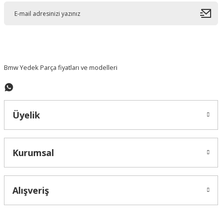
Ürün açıklamasında eksik bilgiler bulunuyor.
Ürün bilgilerinde hatalar bulunuyor.
Ürün fiyatı diğer sitelerden daha pahalı.
Bu ürüne benzer farklı alternatifler olmalı.
Bmw Yedek Parça fiyatları ve modelleri
Üyelik
Gönder
Kurumsal
Alışveriş