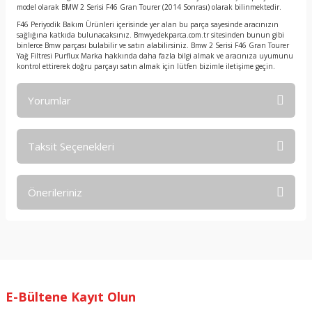
model olarak BMW 2 Serisi F46 Gran Tourer (2014 Sonrası) olarak bilinmektedir.
F46 Periyodik Bakım Ürünleri içerisinde yer alan bu parça sayesinde aracınızın
sağlığına katkıda bulunacaksınız. Bmwyedekparca.com.tr sitesinden bunun gibi
binlerce Bmw parçası bulabilir ve satın alabilirsiniz. Bmw 2 Serisi F46 Gran Tourer
Yağ Filtresi Purflux Marka hakkında daha fazla bilgi almak ve aracınıza uyumunu
kontrol ettirerek doğru parçayı satın almak için lütfen bizimle iletişime geçin.
Yorumlar
Taksit Seçenekleri
Bu ürüne ilk yorumu siz yapın!
Önerileriniz
Yorum Yaz
Bu ürünün fiyat bilgisi, resim, ürün açıklamalarında ve diğer
konularda yetersiz gördüğünüz noktaları öneri formunu
kullanarak tarafımıza iletebilirsiniz.
Görüş ve önerileriniz için teşekkür ederiz.
E-Bültene Kayıt Olun
Ürün resmi kalitesiz, bozuk veya görüntülenemiyor.