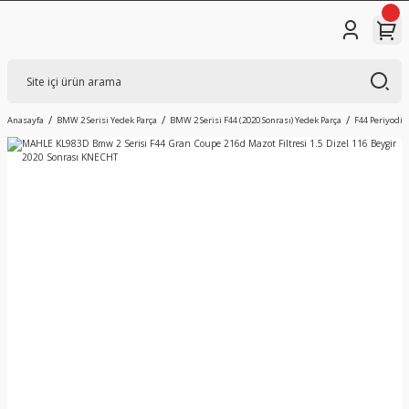
Anasayfa
BMW 2 Serisi Yedek Parça
BMW 2 Serisi F44 (2020 Sonrası) Yedek Parça
F44 Periyodik