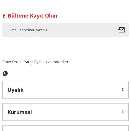
Görüş ve önerileriniz için teşekkür ederiz.
E-Bültene Kayıt Olun
Ürün resmi kalitesiz, bozuk veya görüntülenemiyor.
Ürün açıklamasında eksik bilgiler bulunuyor.
Ürün bilgilerinde hatalar bulunuyor.
Ürün fiyatı diğer sitelerden daha pahalı.
Bu ürüne benzer farklı alternatifler olmalı.
Bmw Yedek Parça fiyatları ve modelleri
Üyelik
Gönder
Kurumsal