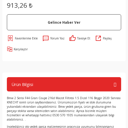
913,26 ₺
Gelince Haber Ver
Yorum Yaz
Tavsiye Et
Paylaş
Karşılaştır
Ürün Bilgisi
Bmw 2 Serisi F44 Gran Coupe 216d Mazot Filtresi 1.5 Dizel 116 Beygir 2020 Sonrası
KNECHT isimli ürün sayfasındasınız. Ürünümüzün fiyatı ve stok durumuna
yukarıdaki ekrandan ulaşabilirsiniz. Bmw yedek parça, ürün grubuna giren bu
parçayı stokta varsa sitemizden satın alabilirsiniz. Ayrıca bizimle müşteri
hizmetleri ve whatsapp hattımız 0530 570 1935 numarasından ulaşarak bilgi
alabilirsiniz. .
İncelediğiniz oto yedek parça malzemesinin aracınıza uyumunu bilmiyorsanız