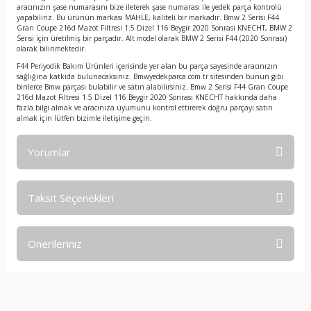
aracınızın şase numarasını bize ileterek şase numarası ile yedek parça kontrolü
yapabiliriz. Bu ürünün markası MAHLE, kaliteli bir markadır. Bmw 2 Serisi F44
Gran Coupe 216d Mazot Filtresi 1.5 Dizel 116 Beygir 2020 Sonrası KNECHT, BMW 2
Serisi için üretilmiş bir parçadır. Alt model olarak BMW 2 Serisi F44 (2020 Sonrası)
olarak bilinmektedir.
F44 Periyodik Bakım Ürünleri içerisinde yer alan bu parça sayesinde aracınızın
sağlığına katkıda bulunacaksınız. Bmwyedekparca.com.tr sitesinden bunun gibi
binlerce Bmw parçası bulabilir ve satın alabilirsiniz. Bmw 2 Serisi F44 Gran Coupe
216d Mazot Filtresi 1.5 Dizel 116 Beygir 2020 Sonrası KNECHT hakkında daha
fazla bilgi almak ve aracınıza uyumunu kontrol ettirerek doğru parçayı satın
almak için lütfen bizimle iletişime geçin.
Yorumlar
Taksit Seçenekleri
Bu ürüne ilk yorumu siz yapın!
Önerileriniz
Yorum Yaz
Bu ürünün fiyat bilgisi, resim, ürün açıklamalarında ve diğer
konularda yetersiz gördüğünüz noktaları öneri formunu
kullanarak tarafımıza iletebilirsiniz.