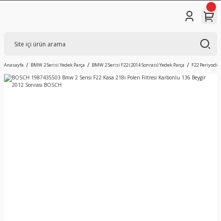
Anasayfa
BMW 2 Serisi Yedek Parça
BMW 2 Serisi F22 (2014 Sonrası) Yedek Parça
F22 Periyodik