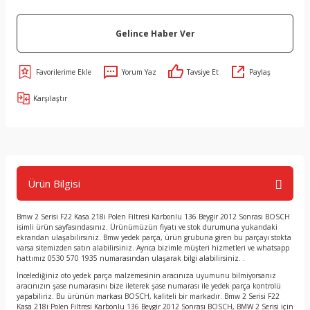
Gelince Haber Ver
Yorum Yaz
Tavsiye Et
Paylaş
Karşılaştır
Ürün Bilgisi
Bmw 2 Serisi F22 Kasa 218i Polen Filtresi Karbonlu 136 Beygir 2012 Sonrası BOSCH
isimli ürün sayfasındasınız. Ürünümüzün fiyatı ve stok durumuna yukarıdaki
ekrandan ulaşabilirsiniz. Bmw yedek parça, ürün grubuna giren bu parçayı stokta
varsa sitemizden satın alabilirsiniz. Ayrıca bizimle müşteri hizmetleri ve whatsapp
hattımız 0530 570 1935 numarasından ulaşarak bilgi alabilirsiniz. .
İncelediğiniz oto yedek parça malzemesinin aracınıza uyumunu bilmiyorsanız
aracınızın şase numarasını bize ileterek şase numarası ile yedek parça kontrolü
yapabiliriz. Bu ürünün markası BOSCH, kaliteli bir markadır. Bmw 2 Serisi F22
Kasa 218i Polen Filtresi Karbonlu 136 Beygir 2012 Sonrası BOSCH, BMW 2 Serisi için