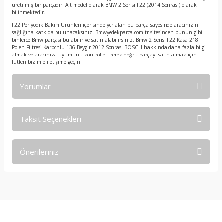
üretilmiş bir parçadır. Alt model olarak BMW 2 Serisi F22 (2014 Sonrası) olarak
bilinmektedir.
F22 Periyodik Bakım Ürünleri içerisinde yer alan bu parça sayesinde aracınızın
sağlığına katkıda bulunacaksınız. Bmwyedekparca.com.tr sitesinden bunun gibi
binlerce Bmw parçası bulabilir ve satın alabilirsiniz. Bmw 2 Serisi F22 Kasa 218i
Polen Filtresi Karbonlu 136 Beygir 2012 Sonrası BOSCH hakkında daha fazla bilgi
almak ve aracınıza uyumunu kontrol ettirerek doğru parçayı satın almak için
lütfen bizimle iletişime geçin.
Yorumlar
Taksit Seçenekleri
Bu ürüne ilk yorumu siz yapın!
Önerileriniz
Yorum Yaz
Bu ürünün fiyat bilgisi, resim, ürün açıklamalarında ve diğer
konularda yetersiz gördüğünüz noktaları öneri formunu
kullanarak tarafımıza iletebilirsiniz.
Görüş ve önerileriniz için teşekkür ederiz.