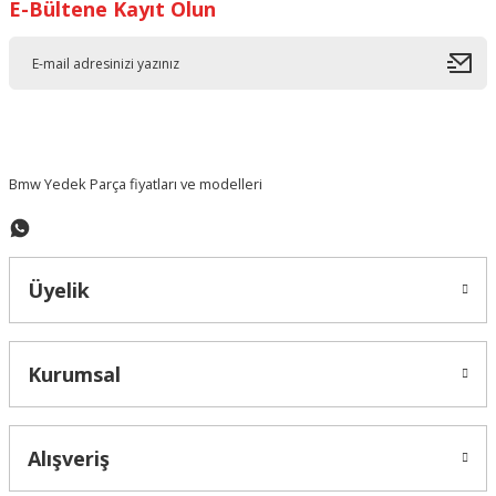
E-Bültene Kayıt Olun
Ürün resmi kalitesiz, bozuk veya görüntülenemiyor.
Ürün açıklamasında eksik bilgiler bulunuyor.
Ürün bilgilerinde hatalar bulunuyor.
Ürün fiyatı diğer sitelerden daha pahalı.
Bu ürüne benzer farklı alternatifler olmalı.
Bmw Yedek Parça fiyatları ve modelleri
Üyelik
Gönder
Kurumsal
Alışveriş