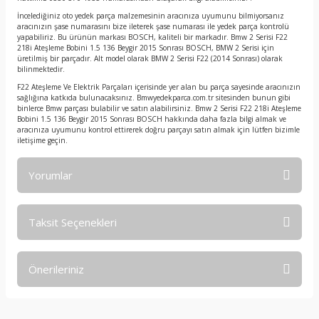
İncelediğiniz oto yedek parça malzemesinin aracınıza uyumunu bilmiyorsanız
aracınızın şase numarasını bize ileterek şase numarası ile yedek parça kontrolü
yapabiliriz. Bu ürünün markası BOSCH, kaliteli bir markadır. Bmw 2 Serisi F22
218i Ateşleme Bobini 1.5 136 Beygir 2015 Sonrası BOSCH, BMW 2 Serisi için
üretilmiş bir parçadır. Alt model olarak BMW 2 Serisi F22 (2014 Sonrası) olarak
bilinmektedir.
F22 Ateşleme Ve Elektrik Parçaları içerisinde yer alan bu parça sayesinde aracınızın
sağlığına katkıda bulunacaksınız. Bmwyedekparca.com.tr sitesinden bunun gibi
binlerce Bmw parçası bulabilir ve satın alabilirsiniz. Bmw 2 Serisi F22 218i Ateşleme
Bobini 1.5 136 Beygir 2015 Sonrası BOSCH hakkında daha fazla bilgi almak ve
aracınıza uyumunu kontrol ettirerek doğru parçayı satın almak için lütfen bizimle
iletişime geçin.
Yorumlar
Taksit Seçenekleri
Bu ürüne ilk yorumu siz yapın!
Önerileriniz
Yorum Yaz
Bu ürünün fiyat bilgisi, resim, ürün açıklamalarında ve diğer
konularda yetersiz gördüğünüz noktaları öneri formunu