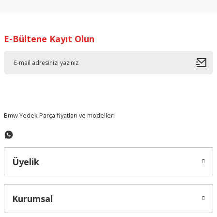
kullanarak tarafımıza iletebilirsiniz.
Görüş ve önerileriniz için teşekkür ederiz.
E-Bültene Kayıt Olun
Ürün resmi kalitesiz, bozuk veya görüntülenemiyor.
Ürün açıklamasında eksik bilgiler bulunuyor.
Ürün bilgilerinde hatalar bulunuyor.
Ürün fiyatı diğer sitelerden daha pahalı.
Bu ürüne benzer farklı alternatifler olmalı.
Bmw Yedek Parça fiyatları ve modelleri
Üyelik
Gönder
Kurumsal