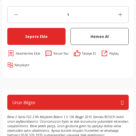
Sepete Ekle
Hemen Al
Yorum Yaz
Tavsiye Et
Paylaş
Karşılaştır
Ürün Bilgisi
Bmw 2 Serisi F22 218i Ateşleme Bobini 1.5 136 Beygir 2015 Sonrası BOSCH isimli
ürün sayfasındasınız. Ürünümüzün fiyatı ve stok durumuna yukarıdaki ekrandan
ulaşabilirsiniz. Bmw yedek parça, ürün grubuna giren bu parçayı stokta varsa
sitemizden satın alabilirsiniz. Ayrıca bizimle müşteri hizmetleri ve whatsapp
hattımız 0530 570 1935 numarasından ulaşarak bilgi alabilirsiniz. .