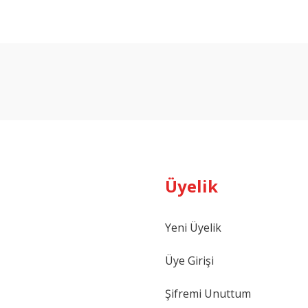
arda yetersiz gördüğünüz noktaları öneri formunu kullanarak tarafımıza ilet
Bu ürüne ilk yorumu siz yapın!
Yorum Yaz
Üyelik
Yeni Üyelik
Gönder
Üye Girişi
Şifremi Unuttum