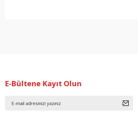
Bu ürünün fiyat bilgisi, resim, ürün açıklamalarında ve diğer konul
Görüş ve önerileriniz için teşekkür ederiz.
Ürün resmi kalitesiz, bozuk veya görüntülenemiyor.
Ürün açıklamasında eksik bilgiler bulunuyor.
Ürün bilgilerinde hatalar bulunuyor.
Ürün fiyatı diğer sitelerden daha pahalı.
Bu ürüne benzer farklı alternatifler olmalı.
E-Bültene Kayıt Olun