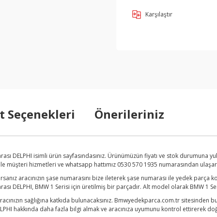
Karşılaştır
t Seçenekleri
Önerileriniz
onrası DELPHI isimli ürün sayfasındasınız. Ürünümüzün fiyatı ve stok durumuna y
imle müşteri hizmetleri ve whatsapp hattımız 0530 570 1935 numarasından ulaşarak 
anız aracınızın şase numarasını bize ileterek şase numarası ile yedek parça kont
rası DELPHI, BMW 1 Serisi için üretilmiş bir parçadır. Alt model olarak BMW 1 Ser
aracınızın sağlığına katkıda bulunacaksınız. Bmwyedekparca.com.tr sitesinden bun
LPHI hakkında daha fazla bilgi almak ve aracınıza uyumunu kontrol ettirerek doğru