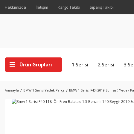
Hakkımızda
İletişim
Kargo Takibi
Sipariş Takibi
Ürün Grupları
1 Serisi
2 Serisi
3 Se
Anasayfa
BMW 1 Serisi Yedek Parça
BMW 1 Serisi F40 (2019 Sonrası) Yedek P