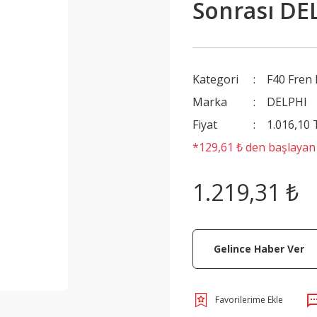
Sonrası DE
Kategori
F40 Fren 
Marka
DELPHI
Fiyat
1.016,10
*129,61 ₺ den başlayan t
1.219,31 ₺
Gelince Haber Ver