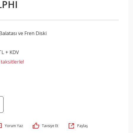
LPHI
Balatası ve Fren Diski
 TL + KDV
aksitlerle!
Yorum Yaz
Tavsiye Et
Paylaş