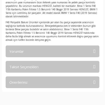
aracınızın şase numarasını bize ileterek şase numarası ile yedek parça kontrolü
yapabiliriz. Bu ürünün markası HENGST, kaliteli bir markadır. Bmw 1 Serisi F40
118i Karbonlu Polen Filtresi 1.5 Benzinli 140 Beygir 2019 Sonrası HENGST, BMW 1
Serisi için üretilmiş bir parçadır. Alt model olarak BMW 1 Serisi F40 (2019 Sonrası)
olarak bilinmektedir.
F40 Periyodik Bakım Ürünleri içerisinde yer alan bu parça sayesinde aracınızın
sağlığına katkıda bulunacaksınız. Bmwyedekparca.com.tr sitesinden bunun gibi
binlerce Bmw parçası bulabilir ve satın alabilirsiniz. Bmw 1 Serisi F40 118i
Karbonlu Polen Filtresi 1.5 Benzinli 140 Beygir 2019 Sonrası HENGST hakkında
daha fazla bilgi almak ve aracınıza uyumunu kontrol ettirerek doğru parçayı satın
almak için lütfen bizimle iletişime geçin.
Yorumlar
Taksit Seçenekleri
Bu ürüne ilk yorumu siz yapın!
Önerileriniz
Yorum Yaz
Bu ürünün fiyat bilgisi, resim, ürün açıklamalarında ve diğer
konularda yetersiz gördüğünüz noktaları öneri formunu
kullanarak tarafımıza iletebilirsiniz.