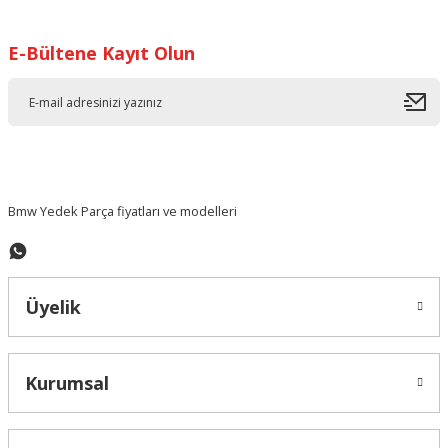
Görüş ve önerileriniz için teşekkür ederiz.
E-Bültene Kayıt Olun
Ürün resmi kalitesiz, bozuk veya görüntülenemiyor.
Ürün açıklamasında eksik bilgiler bulunuyor.
Ürün bilgilerinde hatalar bulunuyor.
Ürün fiyatı diğer sitelerden daha pahalı.
Bu ürüne benzer farklı alternatifler olmalı.
Bmw Yedek Parça fiyatları ve modelleri
Üyelik
Gönder
Kurumsal