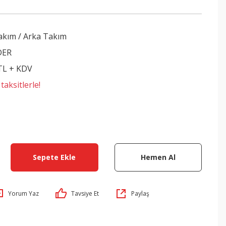
akım / Arka Takım
DER
 TL + KDV
aksitlerle!
Sepete Ekle
Hemen Al
Yorum Yaz
Tavsiye Et
Paylaş