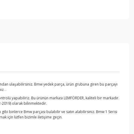
ndan ulaşabilirsiniz. Bmw yedek parça, ürün grubuna giren bu parçayı
z. .
ntrolü yapabiliriz. Bu ürünün markası LEMFÖRDER, kaliteli bir markadır.
-2019) olarak bilinmektedir.
bi binlerce Bmw parçası bulabilir ve satın alabilirsiniz. Bmw 1 Serisi
 için lütfen bizimle iletişime geçin.