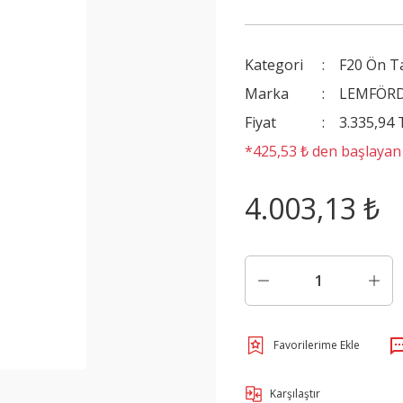
Kategori
F20 Ön T
Marka
LEMFÖR
Fiyat
3.335,94
*425,53 ₺ den başlayan t
4.003,13 ₺
Karşılaştır