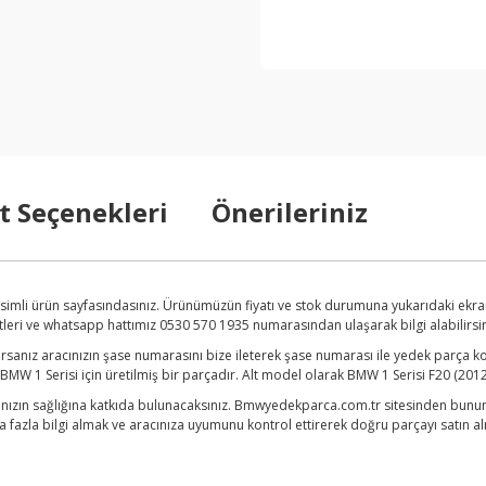
t Seçenekleri
Önerileriniz
simli ürün sayfasındasınız. Ürünümüzün fiyatı ve stok durumuna yukarıdaki ekra
etleri ve whatsapp hattımız 0530 570 1935 numarasından ulaşarak bilgi alabilirsini
anız aracınızın şase numarasını bize ileterek şase numarası ile yedek parça ko
W 1 Serisi için üretilmiş bir parçadır. Alt model olarak BMW 1 Serisi F20 (2012
nızın sağlığına katkıda bulunacaksınız. Bmwyedekparca.com.tr sitesinden bunun gi
zla bilgi almak ve aracınıza uyumunu kontrol ettirerek doğru parçayı satın almak