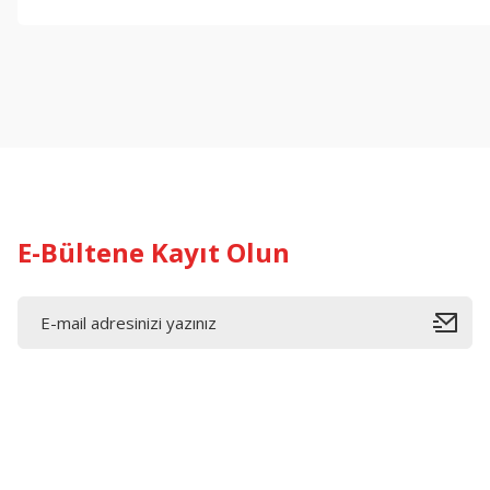
Bu ürünün fiyat bilgisi, resim, ürün açıklamalarında ve diğer konul
Görüş ve önerileriniz için teşekkür ederiz.
Ürün resmi kalitesiz, bozuk veya görüntülenemiyor.
Ürün açıklamasında eksik bilgiler bulunuyor.
Ürün bilgilerinde hatalar bulunuyor.
Ürün fiyatı diğer sitelerden daha pahalı.
Bu ürüne benzer farklı alternatifler olmalı.
E-Bültene Kayıt Olun