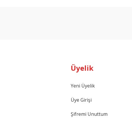
arda yetersiz gördüğünüz noktaları öneri formunu kullanarak tarafımıza ilet
Bu ürüne ilk yorumu siz yapın!
Yorum Yaz
Üyelik
Yeni Üyelik
Gönder
Üye Girişi
Şifremi Unuttum