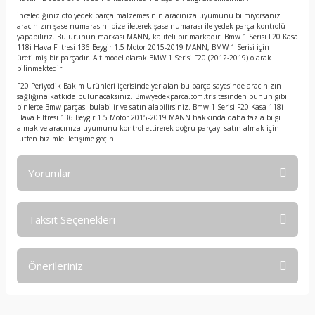
İncelediğiniz oto yedek parça malzemesinin aracınıza uyumunu bilmiyorsanız
aracınızın şase numarasını bize ileterek şase numarası ile yedek parça kontrolü
yapabiliriz. Bu ürünün markası MANN, kaliteli bir markadır. Bmw 1 Serisi F20 Kasa
118i Hava Filtresi 136 Beygir 1.5 Motor 2015-2019 MANN, BMW 1 Serisi için
üretilmiş bir parçadır. Alt model olarak BMW 1 Serisi F20 (2012-2019) olarak
bilinmektedir.
F20 Periyodik Bakım Ürünleri içerisinde yer alan bu parça sayesinde aracınızın
sağlığına katkıda bulunacaksınız. Bmwyedekparca.com.tr sitesinden bunun gibi
binlerce Bmw parçası bulabilir ve satın alabilirsiniz. Bmw 1 Serisi F20 Kasa 118i
Hava Filtresi 136 Beygir 1.5 Motor 2015-2019 MANN hakkında daha fazla bilgi
almak ve aracınıza uyumunu kontrol ettirerek doğru parçayı satın almak için
lütfen bizimle iletişime geçin.
Yorumlar
Taksit Seçenekleri
Bu ürüne ilk yorumu siz yapın!
Önerileriniz
Yorum Yaz
Bu ürünün fiyat bilgisi, resim, ürün açıklamalarında ve diğer
konularda yetersiz gördüğünüz noktaları öneri formunu