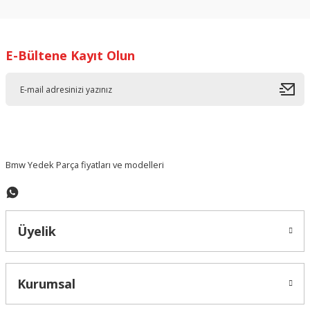
kullanarak tarafımıza iletebilirsiniz.
Görüş ve önerileriniz için teşekkür ederiz.
E-Bültene Kayıt Olun
Ürün resmi kalitesiz, bozuk veya görüntülenemiyor.
Ürün açıklamasında eksik bilgiler bulunuyor.
Ürün bilgilerinde hatalar bulunuyor.
Ürün fiyatı diğer sitelerden daha pahalı.
Bu ürüne benzer farklı alternatifler olmalı.
Bmw Yedek Parça fiyatları ve modelleri
Üyelik
Gönder
Kurumsal