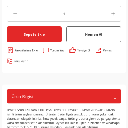
Sepete Ekle
Hemen Al
Yorum Yaz
Tavsiye Et
Paylaş
Karşılaştır
Ürün Bilgisi
Bmw 1 Serisi F20 Kasa 118i Hava Filtresi 136 Beygir 1.5 Motor 2015-2019 MANN
isimli ürün sayfasındasınız. Ürünümüzün fiyatı ve stok durumuna yukarıdaki
ekrandan ulaşabilirsiniz. Bmw yedek parça, ürün grubuna giren bu parçayı stokta
varsa sitemizden satın alabilirsiniz. Ayrıca bizimle müşteri hizmetleri ve whatsapp
hattımız 0530 570 1935 numarasından ulaşarak bilgi alabilirsiniz. .