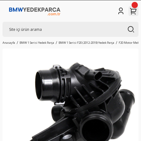
Anasayfa
BMW 1 Serisi Yedek Parça
BMW 1 Serisi F20 (2012-2019) Yedek Parça
F20 Motor Mekan