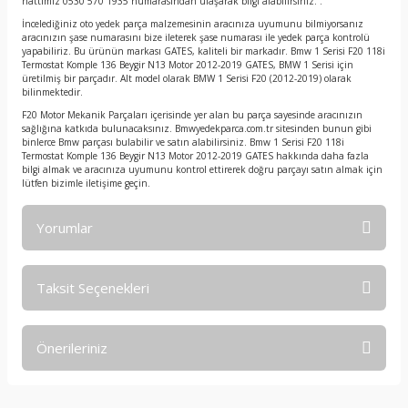
hattımız 0530 570 1935 numarasından ulaşarak bilgi alabilirsiniz. .
İncelediğiniz oto yedek parça malzemesinin aracınıza uyumunu bilmiyorsanız
aracınızın şase numarasını bize ileterek şase numarası ile yedek parça kontrolü
yapabiliriz. Bu ürünün markası GATES, kaliteli bir markadır. Bmw 1 Serisi F20 118i
Termostat Komple 136 Beygir N13 Motor 2012-2019 GATES, BMW 1 Serisi için
üretilmiş bir parçadır. Alt model olarak BMW 1 Serisi F20 (2012-2019) olarak
bilinmektedir.
F20 Motor Mekanik Parçaları içerisinde yer alan bu parça sayesinde aracınızın
sağlığına katkıda bulunacaksınız. Bmwyedekparca.com.tr sitesinden bunun gibi
binlerce Bmw parçası bulabilir ve satın alabilirsiniz. Bmw 1 Serisi F20 118i
Termostat Komple 136 Beygir N13 Motor 2012-2019 GATES hakkında daha fazla
bilgi almak ve aracınıza uyumunu kontrol ettirerek doğru parçayı satın almak için
lütfen bizimle iletişime geçin.
Yorumlar
Taksit Seçenekleri
Bu ürüne ilk yorumu siz yapın!
Önerileriniz
Yorum Yaz
Bu ürünün fiyat bilgisi, resim, ürün açıklamalarında ve diğer