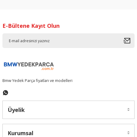
konularda yetersiz gördüğünüz noktaları öneri formunu
kullanarak tarafımıza iletebilirsiniz.
Görüş ve önerileriniz için teşekkür ederiz.
E-Bültene Kayıt Olun
Ürün resmi kalitesiz, bozuk veya görüntülenemiyor.
Ürün açıklamasında eksik bilgiler bulunuyor.
Ürün bilgilerinde hatalar bulunuyor.
Ürün fiyatı diğer sitelerden daha pahalı.
Bu ürüne benzer farklı alternatifler olmalı.
Bmw Yedek Parça fiyatları ve modelleri
Gönder
Üyelik
Kurumsal