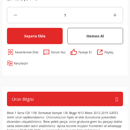
Sepete Ekle
Hemen Al
Yorum Yaz
Tavsiye Et
Paylaş
Karşılaştır
Ürün Bilgisi
Bmw 1 Serisi F20 118i Termostat Komple 136 Beygir N13 Motor 2012-2019 GATES
isimli ürün sayfasındasınız. Ürünümüzün fiyatı ve stok durumuna yukarıdaki
ekrandan ulaşabilirsiniz. Bmw yedek parça, ürün grubuna giren bu parçayı stokta
varsa sitemizden satın alabilirsiniz. Ayrıca bizimle müşteri hizmetleri ve whatsapp