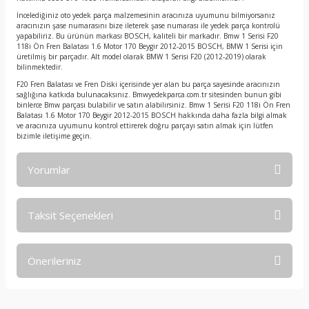
İncelediğiniz oto yedek parça malzemesinin aracınıza uyumunu bilmiyorsanız
aracınızın şase numarasını bize ileterek şase numarası ile yedek parça kontrolü
yapabiliriz. Bu ürünün markası BOSCH, kaliteli bir markadır. Bmw 1 Serisi F20
118i Ön Fren Balatası 1.6 Motor 170 Beygir 2012-2015 BOSCH, BMW 1 Serisi için
üretilmiş bir parçadır. Alt model olarak BMW 1 Serisi F20 (2012-2019) olarak
bilinmektedir.
F20 Fren Balatası ve Fren Diski içerisinde yer alan bu parça sayesinde aracınızın
sağlığına katkıda bulunacaksınız. Bmwyedekparca.com.tr sitesinden bunun gibi
binlerce Bmw parçası bulabilir ve satın alabilirsiniz. Bmw 1 Serisi F20 118i Ön Fren
Balatası 1.6 Motor 170 Beygir 2012-2015 BOSCH hakkında daha fazla bilgi almak
ve aracınıza uyumunu kontrol ettirerek doğru parçayı satın almak için lütfen
bizimle iletişime geçin.
Yorumlar
Taksit Seçenekleri
Bu ürüne ilk yorumu siz yapın!
Önerileriniz
Yorum Yaz
Bu ürünün fiyat bilgisi, resim, ürün açıklamalarında ve diğer
konularda yetersiz gördüğünüz noktaları öneri formunu