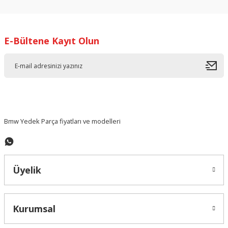
kullanarak tarafımıza iletebilirsiniz.
Görüş ve önerileriniz için teşekkür ederiz.
E-Bültene Kayıt Olun
Ürün resmi kalitesiz, bozuk veya görüntülenemiyor.
Ürün açıklamasında eksik bilgiler bulunuyor.
Ürün bilgilerinde hatalar bulunuyor.
Ürün fiyatı diğer sitelerden daha pahalı.
Bu ürüne benzer farklı alternatifler olmalı.
Bmw Yedek Parça fiyatları ve modelleri
Üyelik
Gönder
Kurumsal