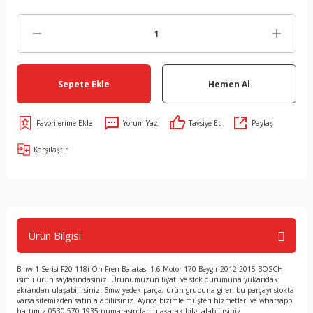
Sepete Ekle
Hemen Al
Yorum Yaz
Tavsiye Et
Paylaş
Karşılaştır
Ürün Bilgisi
Bmw 1 Serisi F20 118i Ön Fren Balatası 1.6 Motor 170 Beygir 2012-2015 BOSCH
isimli ürün sayfasındasınız. Ürünümüzün fiyatı ve stok durumuna yukarıdaki
ekrandan ulaşabilirsiniz. Bmw yedek parça, ürün grubuna giren bu parçayı stokta
varsa sitemizden satın alabilirsiniz. Ayrıca bizimle müşteri hizmetleri ve whatsapp
hattımız 0530 570 1935 numarasından ulaşarak bilgi alabilirsiniz. .