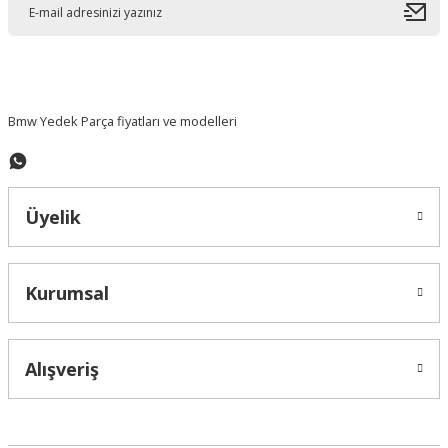
Ürün bilgilerinde hatalar bulunuyor.
Ürün fiyatı diğer sitelerden daha pahalı.
Bu ürüne benzer farklı alternatifler olmalı.
Bmw Yedek Parça fiyatları ve modelleri
Üyelik
Gönder
Kurumsal
Alışveriş