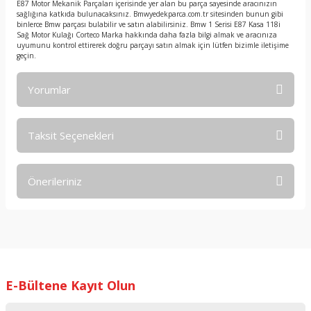
E87 Motor Mekanik Parçaları içerisinde yer alan bu parça sayesinde aracınızın
sağlığına katkıda bulunacaksınız. Bmwyedekparca.com.tr sitesinden bunun gibi
binlerce Bmw parçası bulabilir ve satın alabilirsiniz. Bmw 1 Serisi E87 Kasa 118i
Sağ Motor Kulağı Corteco Marka hakkında daha fazla bilgi almak ve aracınıza
uyumunu kontrol ettirerek doğru parçayı satın almak için lütfen bizimle iletişime
geçin.
Yorumlar
Taksit Seçenekleri
Bu ürüne ilk yorumu siz yapın!
Önerileriniz
Yorum Yaz
Bu ürünün fiyat bilgisi, resim, ürün açıklamalarında ve diğer
konularda yetersiz gördüğünüz noktaları öneri formunu
kullanarak tarafımıza iletebilirsiniz.
Görüş ve önerileriniz için teşekkür ederiz.
E-Bültene Kayıt Olun
Ürün resmi kalitesiz, bozuk veya görüntülenemiyor.
Ürün açıklamasında eksik bilgiler bulunuyor.