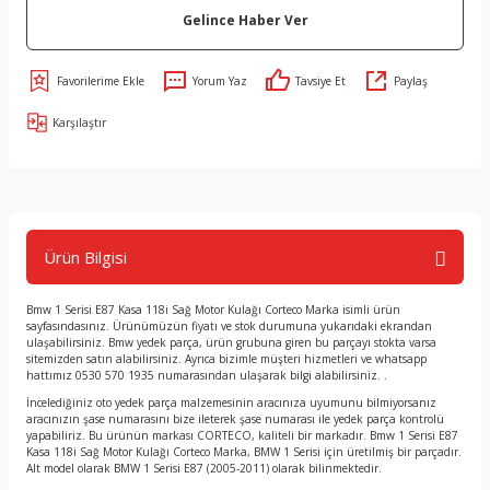
Gelince Haber Ver
Yorum Yaz
Tavsiye Et
Paylaş
Karşılaştır
Ürün Bilgisi
Bmw 1 Serisi E87 Kasa 118i Sağ Motor Kulağı Corteco Marka isimli ürün
sayfasındasınız. Ürünümüzün fiyatı ve stok durumuna yukarıdaki ekrandan
ulaşabilirsiniz. Bmw yedek parça, ürün grubuna giren bu parçayı stokta varsa
sitemizden satın alabilirsiniz. Ayrıca bizimle müşteri hizmetleri ve whatsapp
hattımız 0530 570 1935 numarasından ulaşarak bilgi alabilirsiniz. .
İncelediğiniz oto yedek parça malzemesinin aracınıza uyumunu bilmiyorsanız
aracınızın şase numarasını bize ileterek şase numarası ile yedek parça kontrolü
yapabiliriz. Bu ürünün markası CORTECO, kaliteli bir markadır. Bmw 1 Serisi E87
Kasa 118i Sağ Motor Kulağı Corteco Marka, BMW 1 Serisi için üretilmiş bir parçadır.
Alt model olarak BMW 1 Serisi E87 (2005-2011) olarak bilinmektedir.