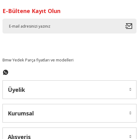
E-Bültene Kayıt Olun
Ürün resmi kalitesiz, bozuk veya görüntülenemiyor.
Ürün açıklamasında eksik bilgiler bulunuyor.
Ürün bilgilerinde hatalar bulunuyor.
Ürün fiyatı diğer sitelerden daha pahalı.
Bu ürüne benzer farklı alternatifler olmalı.
Bmw Yedek Parça fiyatları ve modelleri
Üyelik
Gönder
Kurumsal
Alışveriş