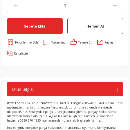
Sepete Ekle
Hemen Al
Yorum Yaz
Tavsiye Et
Paylaş
Karşılaştır
Ürün Bilgisi
Bmw 1 Serisi E87 120d Termostat 2.0 Dizel 163 Beygir 2005-2011 GATES isimli ürün
sayfasındasınız. Ürünümüzün fiyatı ve stok durumuna yukarıdaki ekrandan
ulaşabilirsiniz. Bmw yedek parça, ürün grubuna giren bu parçayı stokta varsa
sitemizden satın alabilirsiniz. Ayrıca bizimle müşteri hizmetleri ve whatsapp
hattımız 0530 570 1935 numarasından ulaşarak bilgi alabilirsiniz. .
İncelediğiniz oto yedek parça malzemesinin aracınıza uyumunu bilmiyorsanız