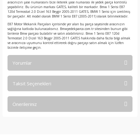
aracınızın şase numarasını bize ileterek şase numarası ile yedek parça kontrolü
yapabiliriz. Bu ürünün markası GATES, kaliteli bir markadır. Bmw 1 Serisi E87
120d Termostat 2.0 Dizel 163 Beygir 2005-2011 GATES, BMW 1 Serisi için üretilmiş
bir parçadır. Alt model olarak BMW 1 Serisi E87 (2005-2011) olarak bilinmektedir.
E87 Motor Mekanik Parçaları içerisinde yer alan bu parça sayesinde aracınızın
sağlığına katkıda bulunacaksınız. Bmwyedekparca.com.tr sitesinden bunun gibi
binlerce Bmw parçası bulabilir ve satın alabilirsiniz. Bmw 1 Serisi E87 120d
Termostat 2.0 Dizel 163 Beygir 2005-2011 GATES hakkında daha fazla bilgi almak
ve aracınıza uyumunu kontrol ettirerek doğru parçayı satın almak için lütfen
bizimle iletişime geçin.
Yorumlar
Taksit Seçenekleri
Bu ürüne ilk yorumu siz yapın!
Önerileriniz
Yorum Yaz
Bu ürünün fiyat bilgisi, resim, ürün açıklamalarında ve diğer
konularda yetersiz gördüğünüz noktaları öneri formunu
kullanarak tarafımıza iletebilirsiniz.
Görüş ve önerileriniz için teşekkür ederiz.